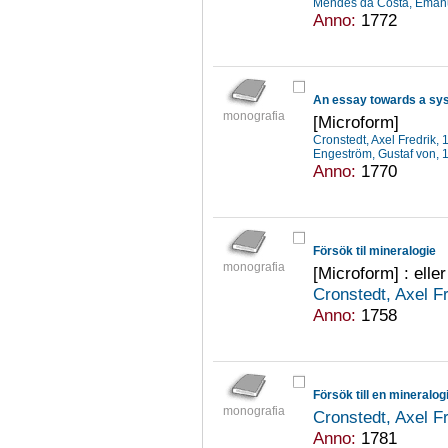
Mendes da Costa, Eman
Anno:
1772
An essay towards a sy
monografia
[Microform]
Cronstedt, Axel Fredrik
Engeström, Gustaf von,
Anno:
1770
Försök til mineralogie
monografia
[Microform] : eller
Cronstedt, Axel F
Anno:
1758
Försök till en mineralogi
monografia
Cronstedt, Axel F
Anno:
1781