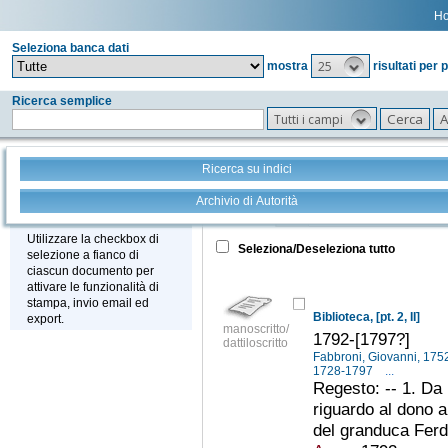
H
Seleziona banca dati
25
mostra
risultati per 
Ricerca semplice
Tutti i campi
Ricerca su indici
Archivio di Autorità
Tutto
+
Stampa - Email - Export
Utilizzare la checkbox di
Seleziona/Deseleziona tutto
selezione a fianco di
ciascun documento per
attivare le funzionalità di
stampa, invio email ed
Biblioteca, [pt. 2, II]
export.
manoscritto/
1792-[1797?]
dattiloscritto
Fabbroni, Giovanni, 17
1728-1797
...
Regesto: -- 1. Da 
riguardo al dono a
del granduca Ferdi