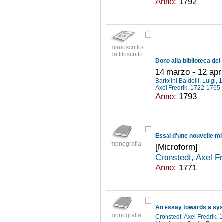
Anno:
1792
manoscritto/
dattiloscritto
14 marzo - 12 apr
Bartolini Baldelli, Luigi
Axel Fredrik, 1722-1765
Anno:
1793
Essai d'une nouvelle mi
monografia
[Microform]
Cronstedt, Axel F
Anno:
1771
An essay towards a sy
monografia
Cronstedt, Axel Fredrik