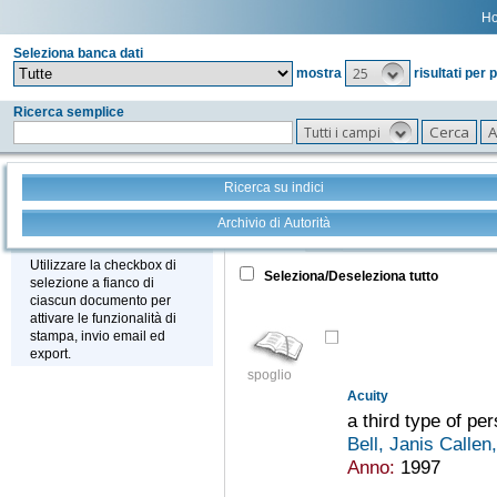
H
Seleziona banca dati
25
mostra
risultati per 
Ricerca semplice
Tutti i campi
Ricerca su indici
Archivio di Autorità
Tutto
+
Stampa - Email - Export
Utilizzare la checkbox di
Seleziona/Deseleziona tutto
selezione a fianco di
ciascun documento per
attivare le funzionalità di
stampa, invio email ed
export.
spoglio
Acuity
a third type of pe
Bell, Janis Callen
Anno:
1997