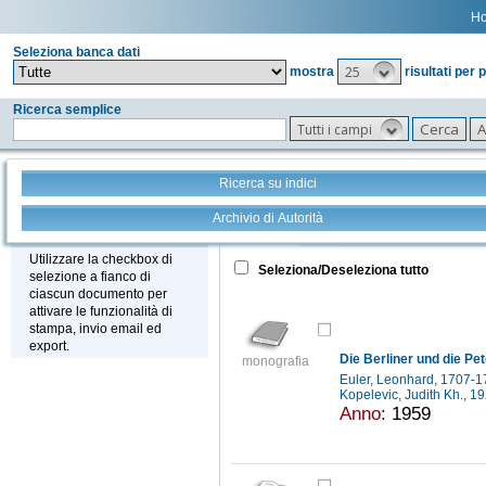
H
Seleziona banca dati
25
mostra
risultati per 
Ricerca semplice
Tutti i campi
Ricerca su indici
Archivio di Autorità
Tutto
+
Stampa - Email - Export
Utilizzare la checkbox di
Seleziona/Deseleziona tutto
selezione a fianco di
ciascun documento per
attivare le funzionalità di
stampa, invio email ed
export.
monografia
Euler, Leonhard, 1707-
Kopelevic, Judith Kh., 1
Anno:
1959