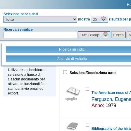
H
Seleziona banca dati
25
mostra
risultati per 
Ricerca semplice
Tutti i campi
Ricerca su indici
Archivio di Autorità
Tutto
+
Stampa - Email - Export
Utilizzare la checkbox di
Seleziona/Deseleziona tutto
selezione a fianco di
ciascun documento per
attivare le funzionalità di
stampa, invio email ed
The American-ness of 
export.
Ferguson, Eugene
spoglio
Anno:
1979
Bibliography of the hist