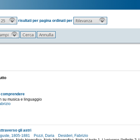
25
Rilevanza
risultati per pagina ordinati per
 campi
utto
el comprendere
n su musica e linguaggio
abrizio
8
attraverso gli astri
uguste, 1805-1881
Pozzi, Daria
Desideri, Fabrizio