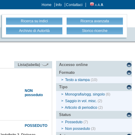
Home
Info
Contattaci
A
A
A
Ricerca su indici
Ricerca avanzata
Archivio di Autorità
Storico ricerche
Accesso online
Lista(tabella)
Formato
>
Testo a stampa
(10)
Tipo
NON
>
Monografia/ogg. singolo
(6)
posseduto
>
Saggio in vol. misc.
(2)
>
Articolo di periodico
(2)
Status
>
Posseduto
(7)
POSSEDUTO
>
Non posseduto
(3)