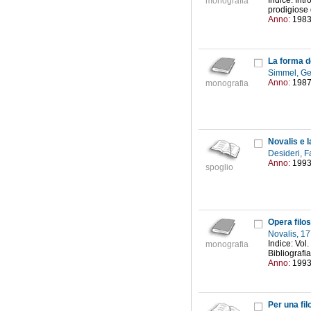
Indice: Intr
monografia
prodigiose d
Anno:
198
La forma de
Simmel, G
Anno:
198
monografia
Novalis e l
Desideri, F
Anno:
199
spoglio
Opera filos
Novalis, 1
Indice: Vol.
monografia
Bibliografia
Anno:
199
Per una fil