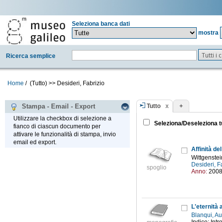
Seleziona banca dati
mostra
Tutti i
Ricerca semplice
Home
/
(Tutto)
>>
Desideri, Fabrizio
Tutto
+
Stampa - Email - Export
Utilizzare la checkbox di selezione a
Seleziona/Deseleziona t
fianco di ciascun documento per
attivare le funzionalità di stampa, invio
email ed export.
Affinità d
Wittgenstei
Desideri, F
spoglio
Anno:
200
L'eternità 
Blanqui, A