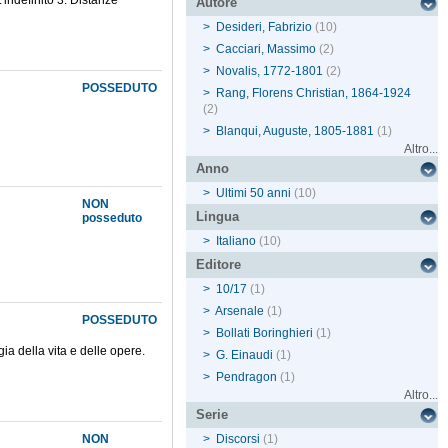
L'indefinito 3. Distanze
Autore
>
Desideri, Fabrizio
(10)
>
Cacciari, Massimo
(2)
>
Novalis, 1772-1801
(2)
POSSEDUTO
>
Rang, Florens Christian, 1864-1924
(2)
>
Blanqui, Auguste, 1805-1881
(1)
Altro...
Anno
>
Ultimi 50 anni
(10)
NON
Lingua
posseduto
>
Italiano
(10)
Editore
>
10/17
(1)
>
Arsenale
(1)
POSSEDUTO
>
Bollati Boringhieri
(1)
gia della vita e delle opere.
>
G. Einaudi
(1)
>
Pendragon
(1)
Altro...
Serie
NON
>
Discorsi
(1)