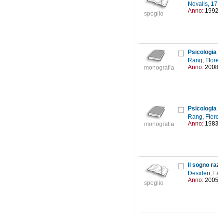
Novalis, 1
Anno:
199
spoglio
Psicologia
Rang, Flor
Anno:
200
monografia
Psicologia
Rang, Flor
Anno:
198
monografia
Il sogno ra
Desideri, F
Anno:
200
spoglio