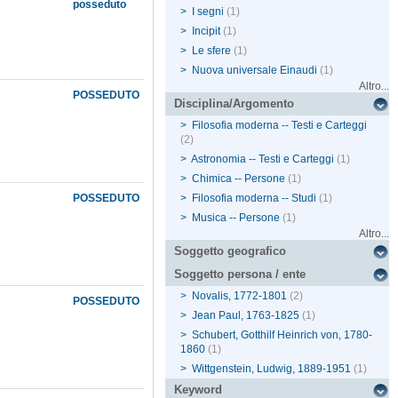
posseduto
>
I segni
(1)
>
Incipit
(1)
>
Le sfere
(1)
>
Nuova universale Einaudi
(1)
Altro...
POSSEDUTO
Disciplina/Argomento
>
Filosofia moderna -- Testi e Carteggi
(2)
>
Astronomia -- Testi e Carteggi
(1)
>
Chimica -- Persone
(1)
POSSEDUTO
>
Filosofia moderna -- Studi
(1)
>
Musica -- Persone
(1)
Altro...
Soggetto geografico
Soggetto persona / ente
>
Novalis, 1772-1801
(2)
POSSEDUTO
>
Jean Paul, 1763-1825
(1)
>
Schubert, Gotthilf Heinrich von, 1780-
1860
(1)
>
Wittgenstein, Ludwig, 1889-1951
(1)
Keyword