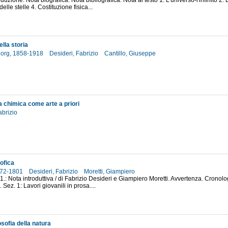
oduzione. Nota biografica. Nota bibliografica. Nota al testo 1. L'universo-l'infinito 2. 
elle stelle 4. Costituzione fisica...
3
lla storia
eorg, 1858-1918
Desideri, Fabrizio
Cantillo, Giuseppe
7
a chimica come arte a priori
abrizio
3
ofica
772-1801
Desideri, Fabrizio
Moretti, Giampiero
 1.: Nota introduttiva / di Fabrizio Desideri e Giampiero Moretti. Avvertenza. Cronolo
. Sez. 1: Lavori giovanili in prosa....
3
osofia della natura