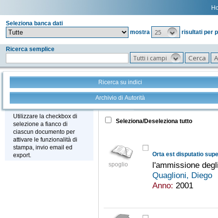
H
Seleziona banca dati
25
mostra
risultati per 
Ricerca semplice
Tutti i campi
Ricerca su indici
Archivio di Autorità
Tutto
+
Stampa - Email - Export
Utilizzare la checkbox di
Seleziona/Deseleziona tutto
selezione a fianco di
ciascun documento per
attivare le funzionalità di
stampa, invio email ed
Orta est disputatio sup
export.
l'ammissione degli
spoglio
Quaglioni, Diego
Anno:
2001