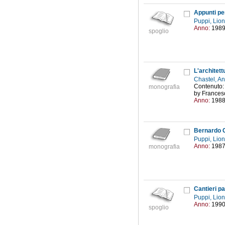
Appunti per
Puppi, Lio
Anno:
198
spoglio
L'architett
Chastel, A
Contenuto: 
monografia
by Francesc
Anno:
198
Bernardo C
Puppi, Lio
Anno:
198
monografia
Cantieri p
Puppi, Lio
Anno:
199
spoglio