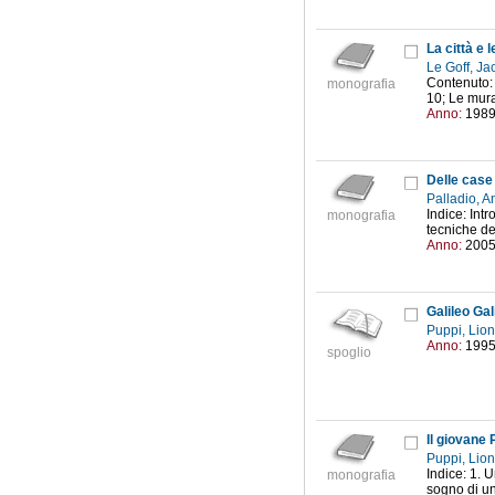
La città e 
Le Goff, J
Contenuto: 
monografia
10; Le mura
Anno:
198
Delle case 
Palladio, 
Indice: Int
monografia
tecniche del
Anno:
200
Galileo Gali
Puppi, Lio
Anno:
199
spoglio
Il giovane 
Puppi, Lio
Indice: 1. 
monografia
sogno di un