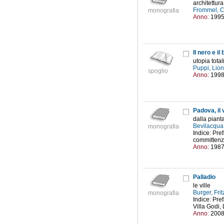
architettur
Frommel, C
monografia
Anno:
199
Il nero e i
utopia total
Puppi, Lio
spoglio
Anno:
199
Padova, il v
dalla pianta
Bevilacqua
monografia
Indice: Pref
committenza
Anno:
198
Palladio
le ville
Burger, Fri
monografia
Indice: Pref
Villa Godi,
Anno:
200