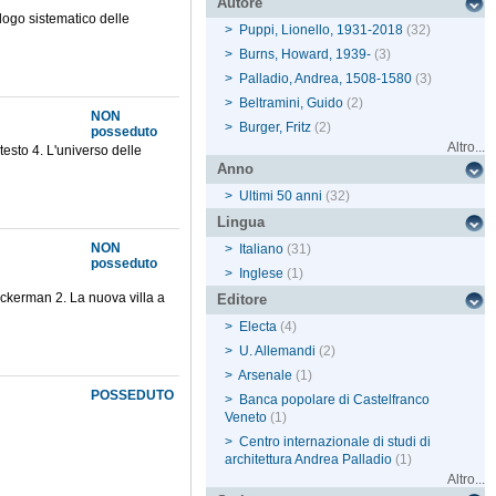
Autore
alogo sistematico delle
>
Puppi, Lionello, 1931-2018
(32)
>
Burns, Howard, 1939-
(3)
>
Palladio, Andrea, 1508-1580
(3)
>
Beltramini, Guido
(2)
NON
>
Burger, Fritz
(2)
posseduto
Altro...
testo 4. L'universo delle
Anno
>
Ultimi 50 anni
(32)
Lingua
NON
>
Italiano
(31)
posseduto
>
Inglese
(1)
Ackerman 2. La nuova villa a
Editore
>
Electa
(4)
>
U. Allemandi
(2)
>
Arsenale
(1)
POSSEDUTO
>
Banca popolare di Castelfranco
Veneto
(1)
>
Centro internazionale di studi di
architettura Andrea Palladio
(1)
Altro...