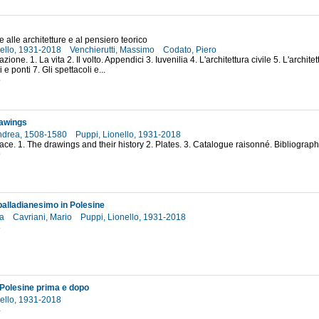
 alle architetture e al pensiero teorico
nello, 1931-2018
Venchierutti, Massimo
Codato, Piero
azione. 1. La vita 2. Il volto. Appendici 3. Iuvenilia 4. L'architettura civile 5. L'archite
 e ponti 7. Gli spettacoli e...
5
rawings
Andrea, 1508-1580
Puppi, Lionello, 1931-2018
face. 1. The drawings and their history 2. Plates. 3. Catalogue raisonné. Bibliograp
9
palladianesimo in Polesine
ra
Cavriani, Mario
Puppi, Lionello, 1931-2018
8
n Polesine prima e dopo
nello, 1931-2018
4