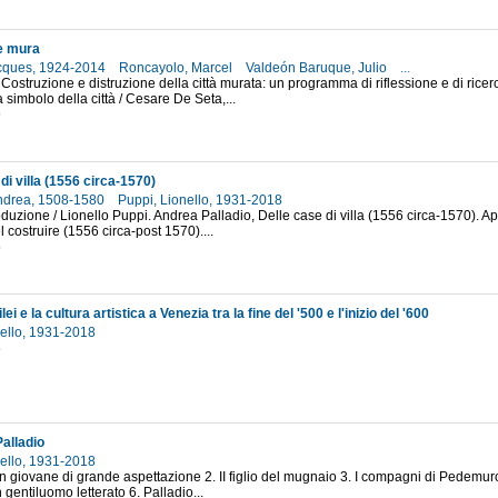
le mura
acques, 1924-2014
Roncayolo, Marcel
Valdeón Baruque, Julio
...
Costruzione e distruzione della città murata: un programma di riflessione e di ricerc
 simbolo della città / Cesare De Seta,...
9
di villa (1556 circa-1570)
Andrea, 1508-1580
Puppi, Lionello, 1931-2018
roduzione / Lionello Puppi. Andrea Palladio, Delle case di villa (1556 circa-1570). A
 costruire (1556 circa-post 1570)....
5
lei e la cultura artistica a Venezia tra la fine del '500 e l'inizio del '600
nello, 1931-2018
5
Palladio
nello, 1931-2018
Un giovane di grande aspettazione 2. II figlio del mugnaio 3. I compagni di Pedemuro 4
 gentiluomo letterato 6. Palladio...