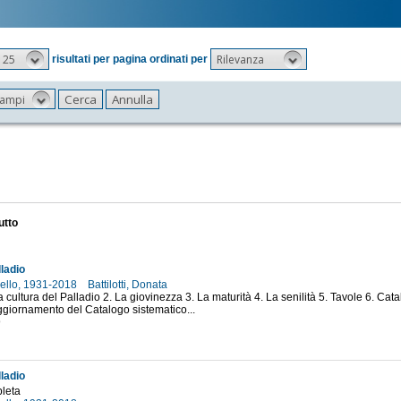
25
Rilevanza
risultati per pagina ordinati per
 campi
utto
ladio
nello, 1931-2018
Battilotti, Donata
a cultura del Palladio 2. La giovinezza 3. La maturità 4. La senilità 5. Tavole 6. Cat
ggiornamento del Catalogo sistematico...
9
ladio
leta