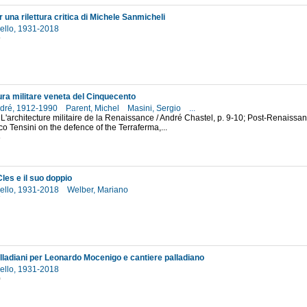
 una rilettura critica di Michele Sanmicheli
nello, 1931-2018
9
ura militare veneta del Cinquecento
ndré, 1912-1990
Parent, Michel
Masini, Sergio
...
L'architecture militaire de la Renaissance / André Chastel, p. 9-10; Post-Renaissance
o Tensini on the defence of the Terraferma,...
8
les e il suo doppio
nello, 1931-2018
Welber, Mariano
7
alladiani per Leonardo Mocenigo e cantiere palladiano
nello, 1931-2018
0