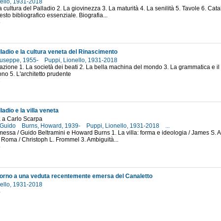
nello, 1931-2018
a cultura del Palladio 2. La giovinezza 3. La maturità 4. La senilità 5. Tavole 6. Cat
sto bibliografico essenziale. Biografia...
5
ladio e la cultura veneta del Rinascimento
Giuseppe, 1955-
Puppi, Lionello, 1931-2018
fazione 1. La società dei beati 2. La bella machina del mondo 3. La grammatica e il 
no 5. L'architetto prudente
3
adio e la villa veneta
a a Carlo Scarpa
, Guido
Burns, Howard, 1939-
Puppi, Lionello, 1931-2018
...
messa / Guido Beltramini e Howard Burns 1. La villa: forma e ideologia / James S. 
 Roma / Christoph L. Frommel 3. Ambiguità...
5
torno a una veduta recentemente emersa del Canaletto
nello, 1931-2018
4