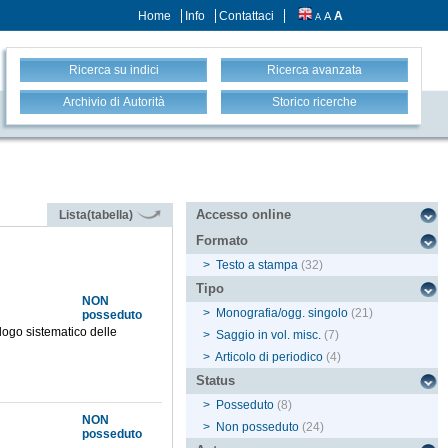
Home
Info
Contattaci
A
A
A
Ricerca su indici
Ricerca avanzata
Archivio di Autorità
Storico ricerche
Accesso online
Lista(tabella)
Formato
>
Testo a stampa
(32)
Tipo
NON
>
Monografia/ogg. singolo
(21)
posseduto
alogo sistematico delle
>
Saggio in vol. misc.
(7)
>
Articolo di periodico
(4)
Status
>
Posseduto
(8)
NON
>
Non posseduto
(24)
posseduto