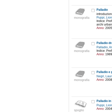
Palladio
introduzione
Puppi, Lio
monografia
Indice: Pref
archi urbani
Anno:
200
Palladio d
Palladio, 
Indice: Pre
monografia
Anno:
198
Palladio e 
Negri, Lau
Anno:
200
monografia
Palladio i
Puppi, Lio
Anno:
200
spoglio