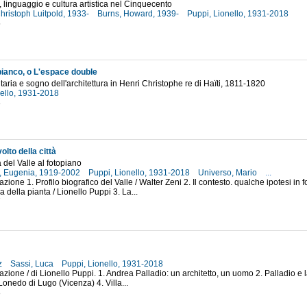
a, linguaggio e cultura artistica nel Cinquecento
hristoph Luitpold, 1933-
Burns, Howard, 1939-
Puppi, Lionello, 1931-2018
5
l bianco, o L'espace double
itaria e sogno dell'architettura in Henri Christophe re di Haïti, 1811-1820
nello, 1931-2018
8
olto della città
 del Valle al fotopiano
, Eugenia, 1919-2002
Puppi, Lionello, 1931-2018
Universo, Mario
...
azione 1. Profilo biografico del Valle / Walter Zeni 2. Il contesto. qualche ipotesi in 
 della pianta / Lionello Puppi 3. La...
7
tz
Sassi, Luca
Puppi, Lionello, 1931-2018
azione / di Lionello Puppi. 1. Andrea Palladio: un architetto, un uomo 2. Palladio e la 
 Lonedo di Lugo (Vicenza) 4. Villa...
8