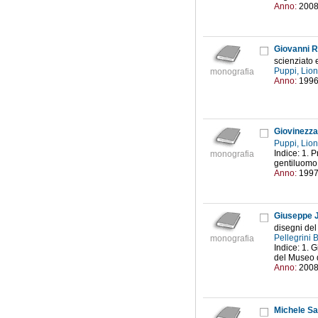
Anno:
200
Giovanni Ri
scienziato 
Puppi, Lio
monografia
Anno:
199
Giovinezza 
Puppi, Lio
Indice: 1. 
monografia
gentiluomo 
Anno:
199
Giuseppe J
disegni del
Pellegrini 
monografia
Indice: 1. 
del Museo d
Anno:
200
Michele Sa