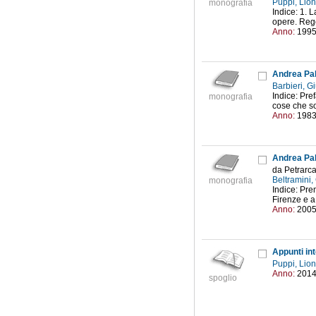
Puppi, Lio
monografia
Indice: 1. L
opere. Rege
Anno:
199
Andrea Pal
Barbieri, 
Indice: Pre
monografia
cose che so
Anno:
198
Andrea Pall
da Petrarc
Beltramini
monografia
Indice: Pre
Firenze e a
Anno:
200
Appunti in
Puppi, Lio
Anno:
201
spoglio