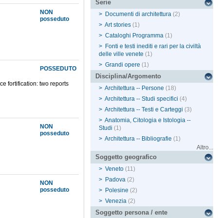
Serie
NON
>
Documenti di architettura
(2)
posseduto
>
Art stories
(1)
>
Cataloghi Programma
(1)
>
Fonti e testi inediti e rari per la civiltà
delle ville venete
(1)
>
Grandi opere
(1)
POSSEDUTO
Disciplina/Argomento
 fortification: two reports
>
Architettura -- Persone
(18)
>
Architettura -- Studi specifici
(4)
>
Architettura -- Testi e Carteggi
(3)
>
Anatomia, Citologia e Istologia --
NON
Studi
(1)
posseduto
>
Architettura -- Bibliografie
(1)
Altro...
Soggetto geografico
>
Veneto
(11)
>
Padova
(2)
NON
posseduto
>
Polesine
(2)
>
Venezia
(2)
Soggetto persona / ente