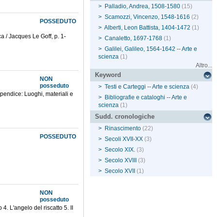
>
Palladio, Andrea, 1508-1580
(15)
>
Scamozzi, Vincenzo, 1548-1616
(2)
POSSEDUTO
>
Alberti, Leon Battista, 1404-1472
(1)
a / Jacques Le Goff, p. 1-
>
Canaletto, 1697-1768
(1)
>
Galilei, Galileo, 1564-1642 -- Arte e
scienza
(1)
Altro...
Keyword
NON
posseduto
>
Testi e Carteggi -- Arte e scienza
(4)
ppendice: Luoghi, materiali e
>
Bibliografie e cataloghi -- Arte e
scienza
(1)
Sudd. cronologiche
>
Rinascimento
(22)
POSSEDUTO
>
Secoli XVII-XX
(3)
>
Secolo XIX.
(3)
>
Secolo XVIII
(3)
>
Secolo XVII
(1)
NON
posseduto
. L'angelo del riscatto 5. II