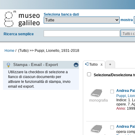
Seleziona banca dati
mostra
Tutti i
Ricerca semplice
Home
/
(Tutto)
>>
Puppi, Lionello, 1931-2018
Tutto
+
Stampa - Email - Export
Utilizzare la checkbox di selezione a
Seleziona/Deseleziona t
fianco di ciascun documento per
attivare le funzionalità di stampa, invio
email ed export.
Andrea Pal
Puppi, Lio
Indice: 1. L
monografia
opere. 7. A
Anno:
199
Andrea Pal
opera comp