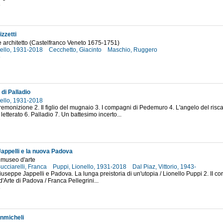
8
zzetti
e architetto (Castelfranco Veneto 1675-1751)
nello, 1931-2018
Cecchetto, Giacinto
Maschio, Ruggero
6
di Palladio
nello, 1931-2018
Premonizione 2. Il figlio del mugnaio 3. I compagni di Pedemuro 4. L'angelo del riscat
letterato 6. Palladio 7. Un battesimo incerto...
7
appelli e la nuova Padova
 museo d'arte
Bucciarelli, Franca
Puppi, Lionello, 1931-2018
Dal Piaz, Vittorio, 1943-
Giuseppe Jappelli e Padova. La lunga preistoria di un'utopia / Lionello Puppi 2. II co
'Arte di Padova / Franca Pellegrini...
8
nmicheli