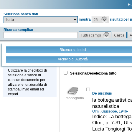
H
Seleziona banca dati
25
mostra
risultati per 
Ricerca semplice
Tutti i campi
Ricerca su indici
Archivio di Autorità
Tutto
+
Stampa - Email - Export
Utilizzare la checkbox di
Seleziona/Deseleziona tutto
selezione a fianco di
ciascun documento per
attivare le funzionalità di
stampa, invio email ed
De piscibus
export.
monografia
la bottega artisti
naturalistica
Olmi, Giuseppe, 1946-
Indice: La bottega
Olmi, p. 7-31; Uli
Lucia Tongiorgi To