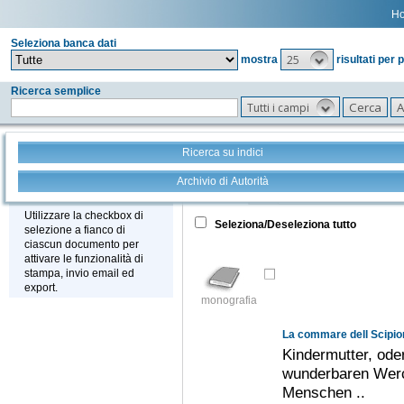
H
Seleziona banca dati
25
mostra
risultati per 
Ricerca semplice
Tutti i campi
Ricerca su indici
Archivio di Autorità
Tutto
+
Stampa - Email - Export
Utilizzare la checkbox di
Seleziona/Deseleziona tutto
selezione a fianco di
ciascun documento per
attivare le funzionalità di
stampa, invio email ed
export.
monografia
La commare dell Scipio
Kindermutter, od
wunderbaren Werc
Menschen ..