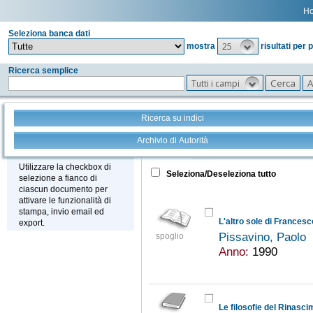
H
Seleziona banca dati
25
mostra
risultati per 
Ricerca semplice
Tutti i campi
Ricerca su indici
Archivio di Autorità
Tutto
+
Stampa - Email - Export
Utilizzare la checkbox di
Seleziona/Deseleziona tutto
selezione a fianco di
ciascun documento per
attivare le funzionalità di
stampa, invio email ed
L'altro sole di Francesco
export.
Pissavino, Paolo
spoglio
Anno:
1990
Le filosofie del Rinasc