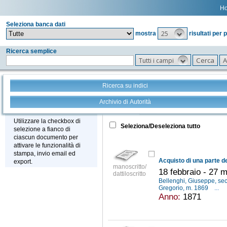
H
Seleziona banca dati
25
mostra
risultati per 
Ricerca semplice
Tutti i campi
Ricerca su indici
Archivio di Autorità
Tutto
+
Stampa - Email - Export
Utilizzare la checkbox di
Seleziona/Deseleziona tutto
selezione a fianco di
ciascun documento per
attivare le funzionalità di
stampa, invio email ed
export.
manoscritto/
18 febbraio - 27 
dattiloscritto
Bellenghi, Giuseppe, sec
Gregorio, m. 1869
...
Anno:
1871