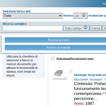
H
Seleziona banca dati
25
mostra
risultati per 
Ricerca semplice
Tutti i campi
Ricerca su indici
Archivio di Autorità
Tutto
+
Stampa - Email - Export
Utilizzare la checkbox di
Seleziona/Deseleziona tutto
selezione a fianco di
ciascun documento per
attivare le funzionalità di
stampa, invio email ed
export.
monografia
Mucciarelli, Giuseppe
Contenuto: Prefazi
funzionamento bio
contemporanea / Vi
percezione...
Anno:
1987