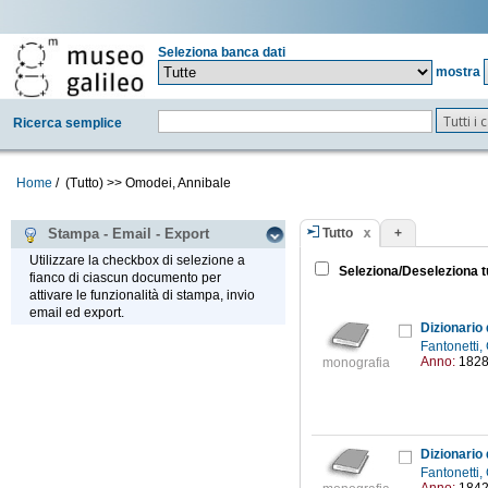
Seleziona banca dati
mostra
Tutti i
Ricerca semplice
Home
/
(Tutto)
>>
Omodei, Annibale
Tutto
+
Stampa - Email - Export
Utilizzare la checkbox di selezione a
Seleziona/Deseleziona t
fianco di ciascun documento per
attivare le funzionalità di stampa, invio
email ed export.
Fantonetti,
Anno:
182
monografia
Fantonetti,