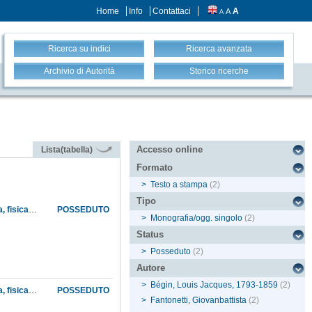
Home
Info
Contattaci
A
A
A
Ricerca su indici
Ricerca avanzata
Archivio di Autorità
Storico ricerche
Accesso online
Lista(tabella)
Formato
>
Testo a stampa
(2)
Tipo
Dizionario dei termini di medicina, chirurgia, veterinaria, farmacia, storia naturale, botanica, fisica, chimica, ec.
POSSEDUTO
>
Monografia/ogg. singolo
(2)
Status
>
Posseduto
(2)
Autore
>
Bégin, Louis Jacques, 1793-1859
(2)
Dizionario dei termini di medicina, chirurgia, veterinaria, farmacia, storia naturale, botanica, fisica, chimica, ecc.
POSSEDUTO
>
Fantonetti, Giovanbattista
(2)