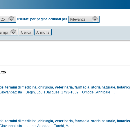
25
Rilevanza
risultati per pagina ordinati per
 campi
utto
 Giovanbattista
Bégin, Louis Jacques, 1793-1859
Omodei, Annibale
...
8
 Giovanbattista
Leone, Amedeo
Turchi, Marino
...