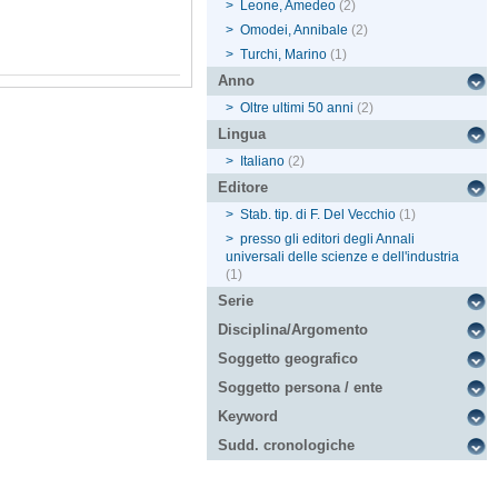
>
Leone, Amedeo
(2)
>
Omodei, Annibale
(2)
>
Turchi, Marino
(1)
Anno
>
Oltre ultimi 50 anni
(2)
Lingua
>
Italiano
(2)
Editore
>
Stab. tip. di F. Del Vecchio
(1)
>
presso gli editori degli Annali
universali delle scienze e dell'industria
(1)
Serie
Disciplina/Argomento
Soggetto geografico
Soggetto persona / ente
Keyword
Sudd. cronologiche