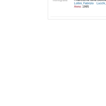
i manoscritti della Biblio
monografia
Lollini, Fabrizio
Lucchi,
Anno:
1995