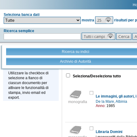
H
Seleziona banca dati
25
mostra
risultati per 
Ricerca semplice
Tutti i campi
Ricerca su indici
Archivio di Autorità
Tutto
+
Stampa - Email - Export
Utilizzare la checkbox di
Seleziona/Deseleziona tutto
selezione a fianco di
ciascun documento per
attivare le funzionalità di
stampa, invio email ed
Le immagini, gli autori, i
export.
De la Mare, Albinia
monografia
Anno:
1985
Libraria Domini