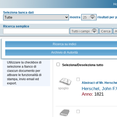
H
Seleziona banca dati
25
mostra
risultati per 
Ricerca semplice
Tutti i campi
Ricerca su indici
Archivio di Autorità
Tutto
+
Stampa - Email - Export
Utilizzare la checkbox di
Seleziona/Deseleziona tutto
selezione a fianco di
ciascun documento per
attivare le funzionalità di
stampa, invio email ed
Abstract of Mr. Hersche
export.
Herschel, John F
spoglio
Anno:
1821