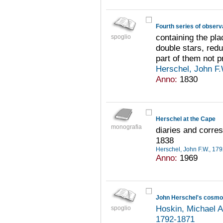
Fourth series of observa
containing the pl
spoglio
double stars, redu
part of them not 
Herschel, John F
Anno:
1830
Herschel at the Cape
monografia
diaries and corre
1838
Herschel, John F.W., 17
Anno:
1969
John Herschel's cosmo
Hoskin, Michael 
spoglio
1792-1871