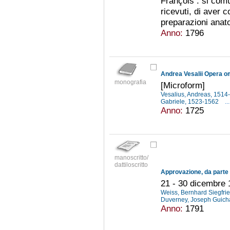
François : si com
ricevuti, di aver 
preparazioni anat
Anno:
1796
Andrea Vesalii Opera o
monografia
[Microform]
Vesalius, Andreas, 151
Gabriele, 1523-1562
...
Anno:
1725
manoscritto/
dattiloscritto
21 - 30 dicembre
Weiss, Bernhard Siegfri
Duverney, Joseph Guich
Anno:
1791