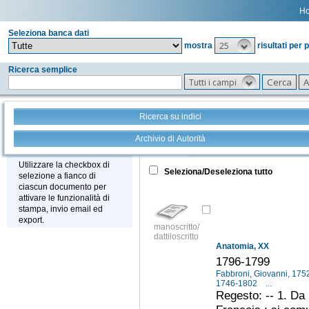
H
Seleziona banca dati
25
mostra
risultati per 
Ricerca semplice
Tutti i campi
Ricerca su indici
Archivio di Autorità
Tutto
+
Stampa - Email - Export
Utilizzare la checkbox di
Seleziona/Deseleziona tutto
selezione a fianco di
ciascun documento per
attivare le funzionalità di
stampa, invio email ed
export.
manoscritto/
dattiloscritto
Anatomia, XX
1796-1799
Fabbroni, Giovanni, 17
1746-1802
...
Regesto: -- 1. Da