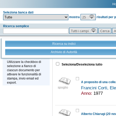
H
Seleziona banca dati
25
mostra
risultati per 
Ricerca semplice
Tutti i campi
Ricerca su indici
Archivio di Autorità
Tutto
+
Stampa - Email - Export
Utilizzare la checkbox di
Seleziona/Deseleziona tutto
selezione a fianco di
ciascun documento per
attivare le funzionalità di
stampa, invio email ed
export.
Francini Corti, E
spoglio
Anno:
1977
Alberto Chiarugi (20 n