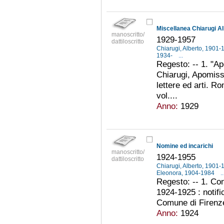
Miscellanea Chiarugi Alb
manoscritto/
1929-1957
dattiloscritto
Chiarugi, Alberto, 1901
1934-
...
Regesto: -- 1. "Ap
Chiarugi, Apomissi
lettere ed arti. R
vol....
Anno:
1929
Nomine ed incarichi
manoscritto/
1924-1955
dattiloscritto
Chiarugi, Alberto, 1901
Eleonora, 1904-1984
..
Regesto: -- 1. Con
1924-1925 : notifi
Comune di Firenze,
Anno:
1924