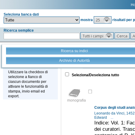
H
Seleziona banca dati
25
mostra
risultati per 
Ricerca semplice
Tutti i campi
Ricerca su indici
Archivio di Autorità
Tutto
+
Stampa - Email - Export
Utilizzare la checkbox di
Seleziona/Deseleziona tutto
selezione a fianco di
ciascun documento per
attivare le funzionalità di
stampa, invio email ed
export.
monografia
Leonardo da Vinci, 145
Edward
...
Indice: Vol. 1: Fac
dei curatori. Tra