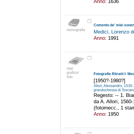
Anno:
1636
Comento de' miei sonet
monografia
Medici, Lorenzo d
Anno:
1991
mat.
grafico/
Fotografie Ritratti I: Med
foto
[1950?-1980?]
Allori, Alessandro, 153
granduchessa di Tosca
Regesto: -- 1. Bian
da A. Allori, 1560-
(fotomecc., 1 stam
Anno:
1950