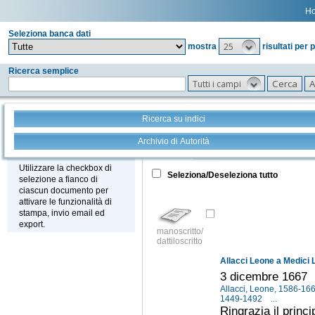
H
Seleziona banca dati
25
mostra
risultati per 
Ricerca semplice
Tutti i campi
Ricerca su indici
Archivio di Autorità
Tutto
+
Stampa - Email - Export
Utilizzare la checkbox di
Seleziona/Deseleziona tutto
selezione a fianco di
ciascun documento per
attivare le funzionalità di
stampa, invio email ed
export.
manoscritto/
dattiloscritto
Allacci Leone a Medici 
3 dicembre 1667
Allacci, Leone, 1586-16
1449-1492
...
Ringrazia il princi