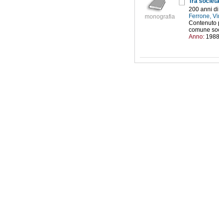
Tra societ
200 anni di
Ferrone, V
monografia
Contenuto p
comune soci
Anno:
198