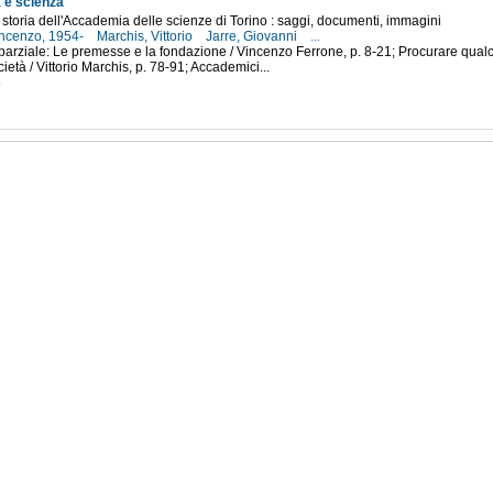
à e scienza
 storia dell'Accademia delle scienze di Torino : saggi, documenti, immagini
incenzo, 1954-
Marchis, Vittorio
Jarre, Giovanni
...
arziale: Le premesse e la fondazione / Vincenzo Ferrone, p. 8-21; Procurare qualc
età / Vittorio Marchis, p. 78-91; Accademici...
8