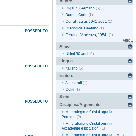
Autore
>
Rigault, Germano
(6)
>
Burdet, Carlo
(1)
>
Cerruti, Luigi, 1941-2021
(1)
>
Di Modica, Gaetano
(1)
POSSEDUTO
>
Ferrone, Vincenzo, 1954-
(1)
Altro...
Anno
>
Ultimi 50 anni
(6)
Lingua
POSSEDUTO
>
Italiano
(6)
Editore
>
Allemandi
(1)
>
Celid
(1)
Serie
POSSEDUTO
Disciplina/Argomento
>
Mineralogia e Cristallografia --
Persone
(2)
>
Mineralogia e Cristallografia --
Accademie e istituzioni
(1)
>
Mineralogia e Cristallografia -- Musei,