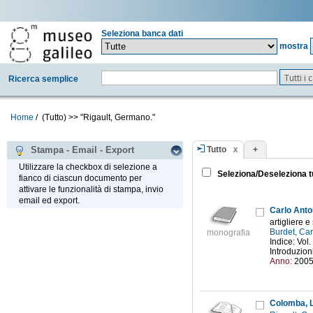
Seleziona banca dati
mostra
Tutti i
Ricerca semplice
Home
/
(Tutto)
>>
"Rigault, Germano."
Tutto
+
Stampa - Email - Export
Utilizzare la checkbox di selezione a
Seleziona/Deseleziona t
fianco di ciascun documento per
attivare le funzionalità di stampa, invio
email ed export.
Carlo Anto
artigliere e
Burdet, Ca
monografia
Indice: Vol
Introduzioni
Anno:
200
Colomba, L