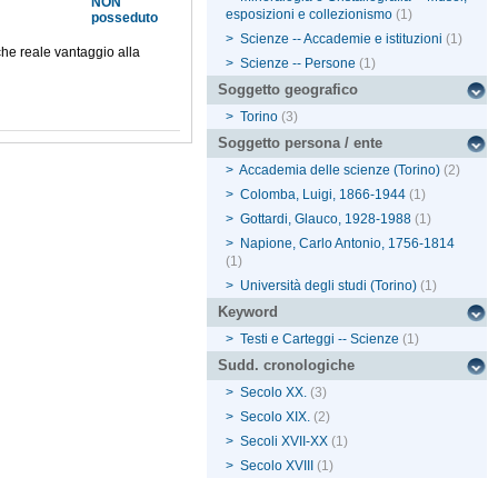
NON
esposizioni e collezionismo
(1)
posseduto
>
Scienze -- Accademie e istituzioni
(1)
he reale vantaggio alla
>
Scienze -- Persone
(1)
Soggetto geografico
>
Torino
(3)
Soggetto persona / ente
>
Accademia delle scienze (Torino)
(2)
>
Colomba, Luigi, 1866-1944
(1)
>
Gottardi, Glauco, 1928-1988
(1)
>
Napione, Carlo Antonio, 1756-1814
(1)
>
Università degli studi (Torino)
(1)
Keyword
>
Testi e Carteggi -- Scienze
(1)
Sudd. cronologiche
>
Secolo XX.
(3)
>
Secolo XIX.
(2)
>
Secoli XVII-XX
(1)
>
Secolo XVIII
(1)