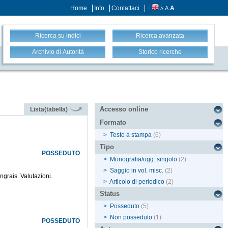
Home
Info
Contattaci
A
A
A
Ricerca su indici
Ricerca avanzata
Archivio di Autorità
Storico ricerche
Accesso online
Lista(tabella)
Formato
>
Testo a stampa
(6)
Tipo
POSSEDUTO
>
Monografia/ogg. singolo
(2)
>
Saggio in vol. misc.
(2)
ngrais. Valutazioni.
>
Articolo di periodico
(2)
Status
>
Posseduto
(5)
>
Non posseduto
(1)
POSSEDUTO