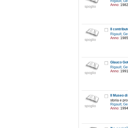
Rigault, G
Anno:
198
spoglio
Il contribu
Rigault, G
Anno:
198
spoglio
Glauco Got
Rigault, G
Anno:
199
spoglio
Il Museo di
storia e pro
Rigault, G
spoglio
Anno:
199