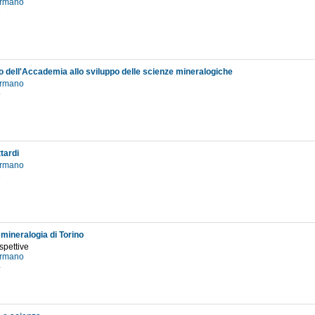
ermano
2
to dell'Accademia allo sviluppo delle scienze mineralogiche
ermano
5
tardi
ermano
1
 mineralogia di Torino
spettive
ermano
4