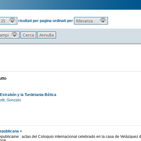
25
Rilevanza
risultati per pagina ordinati per
 campi
utto
Estrabón y la Turdetania-Bética
otti, Gonzalo
7
epublicana =
publicaine : actas del Coloquio internacional celebrado en la casa de Velázquez de