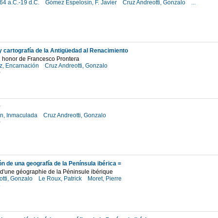
 64 a.C.-19 d.C.
Gómez Espelosín, F. Javier
Cruz Andreotti, Gonzalo
...
7
y cartografía de la Antigüedad al Renacimiento
n honor de Francesco Prontera
z, Encarnación
Cruz Andreotti, Gonzalo
0
y
ín, Inmaculada
Cruz Andreotti, Gonzalo
0
n de una geografía de la Península ibérica =
 d'une géographie de la Péninsule ibérique
otti, Gonzalo
Le Roux, Patrick
Moret, Pierre
6