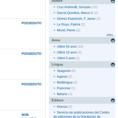
Autore
>
Cruz Andreotti, Gonzalo
(10)
>
García Quintela, Marco V.
(2)
>
Gómez Espelosín, F. Javier
(2)
POSSEDUTO
>
Le Roux, Patrick
(2)
>
Moret, Pierre
(2)
Altro...
Anno
>
Ultimi 50 anni
(10)
>
Ultimi 10 anni
(3)
POSSEDUTO
>
Ultimi 5 anni
(1)
Lingua
>
Spagnolo
(6)
>
Inglese
(2)
>
Multilingua
(2)
POSSEDUTO
>
Francese
(1)
>
Italiano
(1)
Editore
>
Alianza
(2)
>
Servicio de publicaciones del Centro
NON
de ediciones de la Diputación de