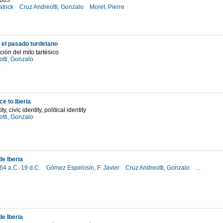
2005
atrick
Cruz Andreotti, Gonzalo
Moret, Pierre
6
 el pasado turdetano
ción del mito tartésico
otti, Gonzalo
4
e to Iberia
ty, civic identity, political identity
otti, Gonzalo
2
de Iberia
 64 a.C.-19 d.C.
Gómez Espelosín, F. Javier
Cruz Andreotti, Gonzalo
...
9
de Iberia