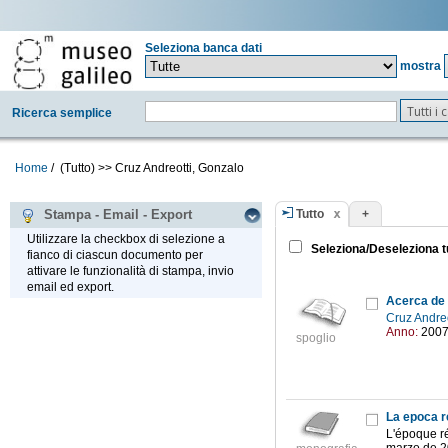
Seleziona banca dati
mostra
Tutti i
Ricerca semplice
Home
/
(Tutto)
>>
Cruz Andreotti, Gonzalo
Tutto
+
Stampa - Email - Export
Utilizzare la checkbox di selezione a
Seleziona/Deseleziona t
fianco di ciascun documento per
attivare le funzionalità di stampa, invio
email ed export.
Acerca de 
Cruz Andre
Anno:
200
spoglio
La epoca r
L'époque ré