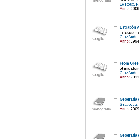
marzo de 
monografia
Le Roux, P
Anno:
200
Estrabón y
la recupera
Cruz Andre
spoglio
Anno:
199
From Greec
ethnic identi
Cruz Andre
spoglio
Anno:
202
Geografía 
Strabo, ca.
Anno:
200
monografia
Geografía 