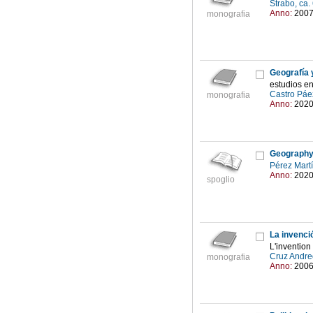
Strabo, ca.
Anno:
200
monografia
Geografía 
estudios e
Castro Páe
monografia
Anno:
202
Geograph
Pérez Mart
Anno:
202
spoglio
La invenció
L'invention
Cruz Andre
monografia
Anno:
200