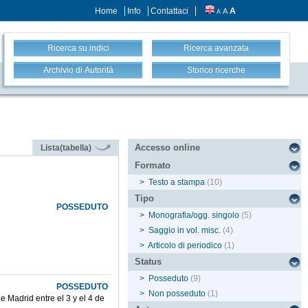
Home
Info
Contattaci
A
A
A
Ricerca su indici
Ricerca avanzata
Archivio di Autorità
Storico ricerche
Accesso online
Lista(tabella)
Formato
>
Testo a stampa
(10)
Tipo
POSSEDUTO
>
Monografia/ogg. singolo
(5)
>
Saggio in vol. misc.
(4)
>
Articolo di periodico
(1)
Status
>
Posseduto
(9)
POSSEDUTO
>
Non posseduto
(1)
 Madrid entre el 3 y el 4 de