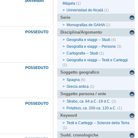
posseduto
Mágala
(1)
>
Universidad de Alcalá
(1)
Serie
>
Monografías de GAHIA
(1)
POSSEDUTO
Disciplina/Argomento
>
Geografia e viaggi -- Studi
(4)
>
Geografia e viaggi -- Persone
(3)
>
Cartografia -- Studi
(1)
>
Geografia e viaggi -- Testi e Carteggi
(1)
POSSEDUTO
Soggetto geografico
>
Spagna
(6)
>
Grecia antica
(1)
Soggetto persona / ente
>
Strabo, ca. 64 a.C.-19 d.C.
(2)
POSSEDUTO
>
Polybius, ca. 200-ca. 120 a.C.
(1)
Keyword
>
Testi e Carteggi -- Scienze della Terra
(1)
Sudd. cronologiche