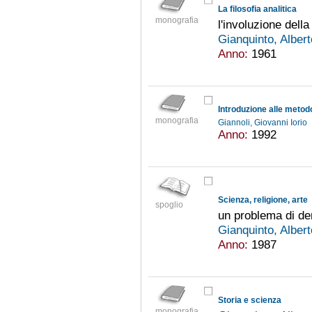
La filosofia analitica
monografia
l'involuzione della
Gianquinto, Alber
Anno:
1961
Introduzione alle metod
monografia
Giannoli, Giovanni Iorio
Anno:
1992
Scienza, religione, arte
spoglio
un problema di d
Gianquinto, Alber
Anno:
1987
Storia e scienza
monografia