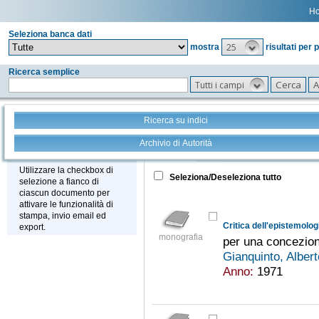
H
Seleziona banca dati
25
mostra
risultati per 
Ricerca semplice
Tutti i campi
Ricerca su indici
Archivio di Autorità
Tutto
+
Stampa - Email - Export
Utilizzare la checkbox di
Seleziona/Deseleziona tutto
selezione a fianco di
ciascun documento per
attivare le funzionalità di
stampa, invio email ed
Critica dell'epistemolog
export.
monografia
per una concezion
Gianquinto, Alber
Anno:
1971