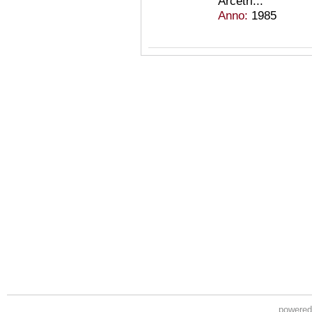
Arcetri...
Anno:
1985
powere