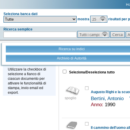
H
Seleziona banca dati
25
mostra
risultati per 
Ricerca semplice
Tutti i campi
Ricerca su indici
Archivio di Autorità
Tutto
+
Stampa - Email - Export
Utilizzare la checkbox di
Seleziona/Deseleziona tutto
selezione a fianco di
ciascun documento per
attivare le funzionalità di
stampa, invio email ed
Augusto Righi e la scuo
export.
Bertini, Antonio
spoglio
Anno:
1990
Il cammino dell'uomo al