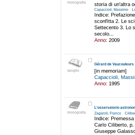
monografia
storia di un'altra
Capaccioli, Massimo
L
Indice: Prefazion
sconfìtta 2. Le s
Settecento 3. Lo s
secolo...
Anno:
2009
Gérard de Vaucouleurs 
[in memoriam]
spoglio
Capaccioli, Mas
Anno:
1995
L'osservatorio astrono
monografia
Zagaroli, Franco
Cilibe
Indice: Premessa 
Carlo Ciliberto, p
Giuseppe Galasso,