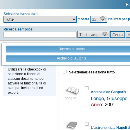
H
Seleziona banca dati
25
mostra
risultati per 
Ricerca semplice
Tutti i campi
Ricerca su indici
Archivio di Autorità
Tutto
+
Stampa - Email - Export
Utilizzare la checkbox di
Seleziona/Deseleziona tutto
selezione a fianco di
ciascun documento per
attivare le funzionalità di
stampa, invio email ed
Annibale de Gasparis
export.
Longo, Giuseppe,
spoglio
Anno:
2001
L'astronomia a Napoli da