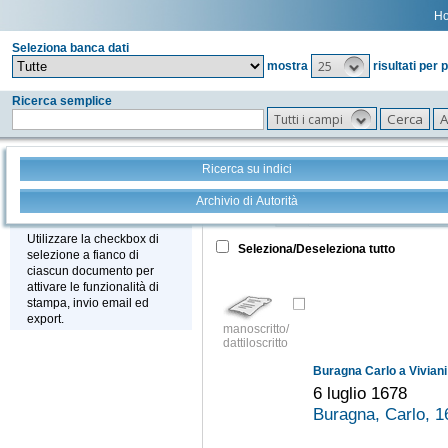
H
Seleziona banca dati
25
mostra
risultati per 
Ricerca semplice
Tutti i campi
Ricerca su indici
Archivio di Autorità
Tutto
+
Stampa - Email - Export
Utilizzare la checkbox di
Seleziona/Deseleziona tutto
selezione a fianco di
ciascun documento per
attivare le funzionalità di
stampa, invio email ed
export.
manoscritto/
dattiloscritto
Buragna Carlo a Vivian
6 luglio 1678
Buragna, Carlo, 