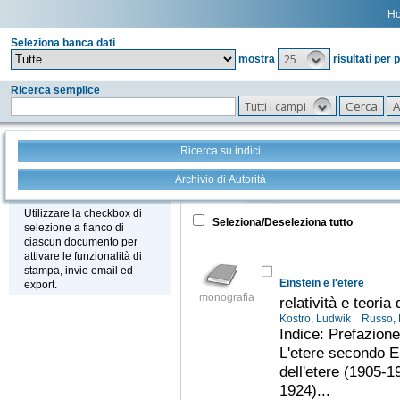
H
Seleziona banca dati
25
mostra
risultati per 
Ricerca semplice
Tutti i campi
Ricerca su indici
Archivio di Autorità
Tutto
+
Stampa - Email - Export
Utilizzare la checkbox di
Seleziona/Deseleziona tutto
selezione a fianco di
ciascun documento per
attivare le funzionalità di
stampa, invio email ed
Einstein e l'etere
export.
monografia
relatività e teoria
Kostro, Ludwik
Russo, 
Indice: Prefazion
L'etere secondo E
dell'etere (1905-1
1924)...