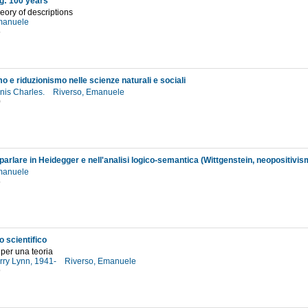
g: 100 years
heory of descriptions
Emanuele
5
 e riduzionismo nelle scienze naturali e sociali
enis Charles.
Riverso, Emanuele
0
Emanuele
5
o scientifico
 per una teoria
rry Lynn, 1941-
Riverso, Emanuele
9