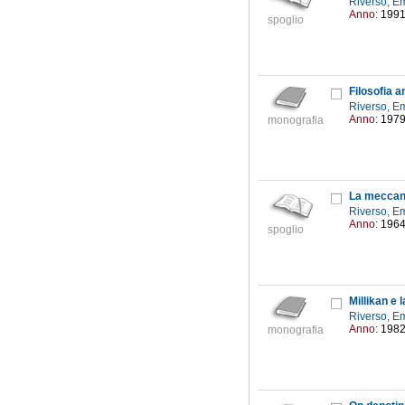
Riverso, 
Anno:
199
spoglio
Filosofia a
Riverso, 
Anno:
197
monografia
La meccani
Riverso, 
Anno:
196
spoglio
Millikan e 
Riverso, 
Anno:
198
monografia