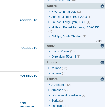
>
Non posseduto
(6)
Autore
>
Riverso, Emanuele
(18)
>
Agassi, Joseph, 1927-2023
(1)
POSSEDUTO
>
Laudan, Larry Lynn, 1941-
(1)
>
Millikan, Robert Andrews, 1868-1953
(1)
>
Phillips, Denis Charles.
(1)
Altro...
Anno
POSSEDUTO
>
Ultimi 50 anni
(15)
>
Oltre ultimi 50 anni
(3)
Lingua
>
Italiano
(13)
>
Inglese
(5)
POSSEDUTO
Editore
>
A. Armando
(2)
>
Armando
(2)
>
Libr. scientifica editrice
(2)
>
Borla
(1)
NON
>
La scuola
(1)
posseduto