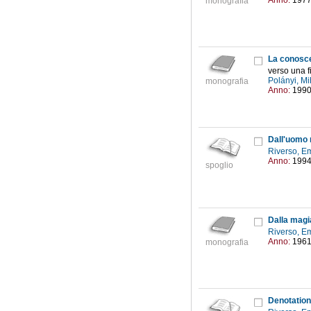
Anno:
197
monografia
La conosc
verso una fi
Polányi, M
monografia
Anno:
199
Dall'uomo
Riverso, 
Anno:
199
spoglio
Dalla magi
Riverso, 
Anno:
196
monografia
Denotation