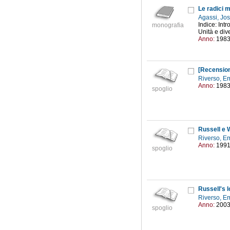
Le radici m
Agassi, Jo
Indice: Intr
monografia
Unità e dive
Anno:
198
[Recensio
Riverso, 
Anno:
198
spoglio
Russell e 
Riverso, 
Anno:
199
spoglio
Russell's l
Riverso, 
Anno:
200
spoglio