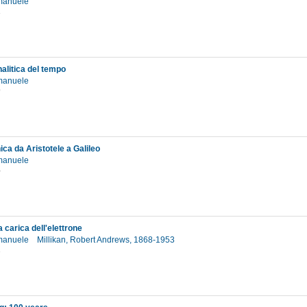
Emanuele
1
nalitica del tempo
Emanuele
9
ca da Aristotele a Galileo
Emanuele
4
la carica dell'elettrone
Emanuele
Millikan, Robert Andrews, 1868-1953
2