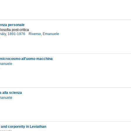
7
enza personale
losofia post-critica
ihály, 1891-1976
Riverso, Emanuele
0
 microcosmo all'uomo macchina
Emanuele
4
a alla scienza
Emanuele
1
 and corporeity in Leviathan