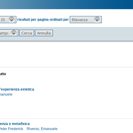
25
Rilevanza
risultati per pagina ordinati per
 campi
utto
l'esperienza estetica
Emanuele
3
ienza e metafisica
Peter Frederick
Riverso, Emanuele