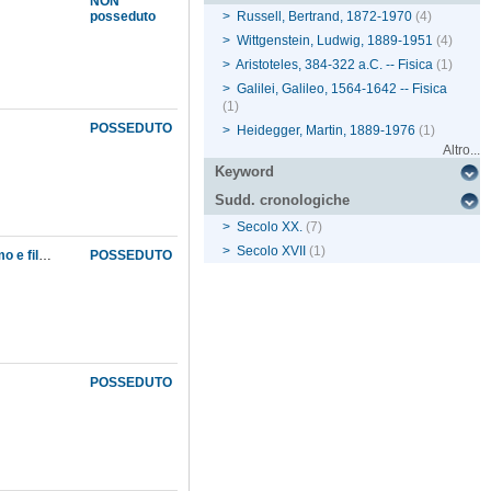
NON
posseduto
>
Russell, Bertrand, 1872-1970
(4)
>
Wittgenstein, Ludwig, 1889-1951
(4)
>
Aristoteles, 384-322 a.C. -- Fisica
(1)
>
Galilei, Galileo, 1564-1642 -- Fisica
(1)
POSSEDUTO
>
Heidegger, Martin, 1889-1976
(1)
Altro...
Keyword
Sudd. cronologiche
>
Secolo XX.
(7)
>
Secolo XVII
(1)
Pensare e parlare in Heidegger e nell'analisi logico-semantica (Wittgenstein, neopositivismo e filosofia analitica)
POSSEDUTO
POSSEDUTO