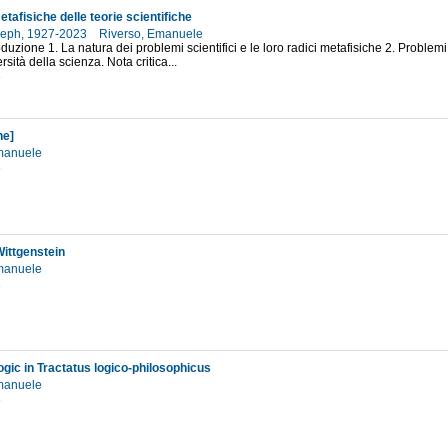
etafisiche delle teorie scientifiche
seph, 1927-2023
Riverso, Emanuele
oduzione 1. La natura dei problemi scientifici e le loro radici metafisiche 2. Problemi
rsità della scienza. Nota critica...
3
ne]
Emanuele
3
Wittgenstein
Emanuele
1
ogic in Tractatus logico-philosophicus
Emanuele
3