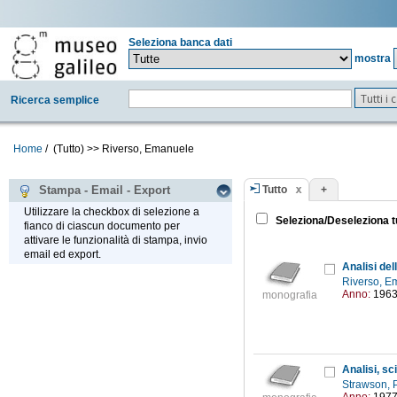
Seleziona banca dati
mostra
Tutti i
Ricerca semplice
Home
/
(Tutto)
>>
Riverso, Emanuele
Tutto
+
Stampa - Email - Export
Utilizzare la checkbox di selezione a
Seleziona/Deseleziona t
fianco di ciascun documento per
attivare le funzionalità di stampa, invio
email ed export.
Analisi del
Riverso, 
Anno:
196
monografia
Analisi, sc
Strawson, 