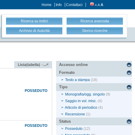
Home
Info
Contattaci
A
A
A
Ricerca su indici
Ricerca avanzata
Archivio di Autorità
Storico ricerche
Accesso online
Lista(tabella)
Formato
>
Testo a stampa
(18)
Tipo
POSSEDUTO
>
Monografia/ogg. singolo
(9)
>
Saggio in vol. misc.
(4)
>
Articolo di periodico
(4)
>
Recensione
(1)
Status
POSSEDUTO
>
Posseduto
(12)