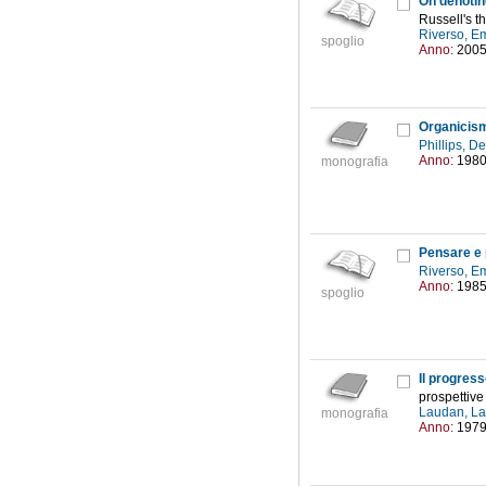
On denotin
Russell's t
Riverso, 
spoglio
Anno:
200
Organicismo
Phillips, D
Anno:
198
monografia
Riverso, 
Anno:
198
spoglio
Il progress
prospettive
Laudan, La
monografia
Anno:
197