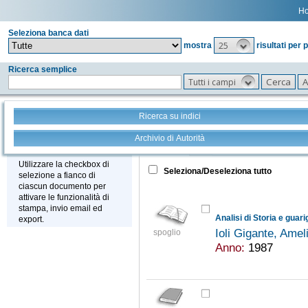
H
Seleziona banca dati
25
mostra
risultati per 
Ricerca semplice
Tutti i campi
Ricerca su indici
Archivio di Autorità
Tutto
+
Stampa - Email - Export
Utilizzare la checkbox di
Seleziona/Deseleziona tutto
selezione a fianco di
ciascun documento per
attivare le funzionalità di
stampa, invio email ed
export.
Ioli Gigante, Amel
spoglio
Anno:
1987