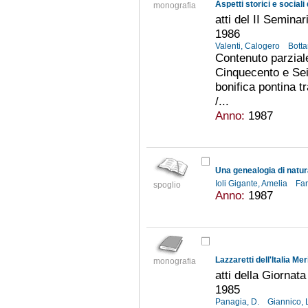
Aspetti storici e sociali 
monografia
atti del II Semina
1986
Valenti, Calogero
Botta
Contenuto parziale
Cinquecento e Sei
bonifica pontina 
/...
Anno:
1987
Ioli Gigante, Amelia
Fa
spoglio
Anno:
1987
Lazzaretti dell'Italia Mer
monografia
atti della Giornat
1985
Panagia, D.
Giannico, 