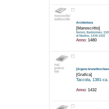
manoscritto/
dattiloscritto
Architettura
[Manoscritto]
Neroni, Bartolomeo, 15
di Martino, 1439-1502
.
Anno:
1480
mat.
grafico/
[Argano brunelleschiano
foto
[Grafica]
Taccola, 1381-ca
Anno:
1432