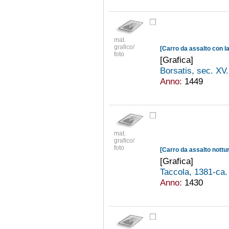
mat.
grafico/
[Carro da assalto con la
foto
[Grafica]
Borsatis, sec. XV
Anno:
1449
mat.
grafico/
foto
[Carro da assalto nott
[Grafica]
Taccola, 1381-ca
Anno:
1430