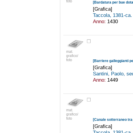
foto
[Grafica]
Taccola, 1381-ca
Anno:
1430
mat.
grafico/
foto
[Barriere galleggianti pe
[Grafica]
Santini, Paolo, se
Anno:
1449
mat.
grafico/
foto
[Canale sotterraneo tra
[Grafica]
Taccola, 1381-ca