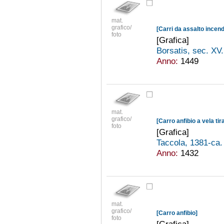
mat.
grafico/
[Carri da assalto incend
foto
[Grafica]
Borsatis, sec. XV
Anno:
1449
mat.
grafico/
[Carro anfibio a vela tir
foto
[Grafica]
Taccola, 1381-ca
Anno:
1432
mat.
grafico/
[Carro anfibio]
foto