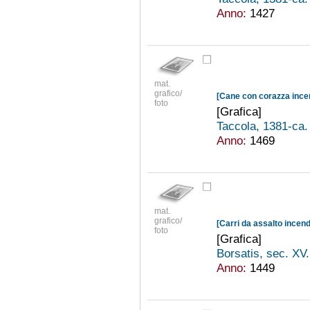
Anno:
1427
mat.
grafico/
foto
[Grafica]
Taccola, 1381-ca
Anno:
1469
mat.
grafico/
[Carri da assalto incend
foto
[Grafica]
Borsatis, sec. XV
Anno:
1449