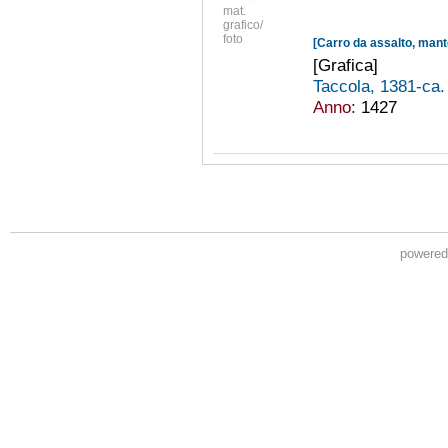
mat.
grafico/
foto
[Carro da assalto, mantel
[Grafica]
Taccola, 1381-ca
Anno:
1427
powere