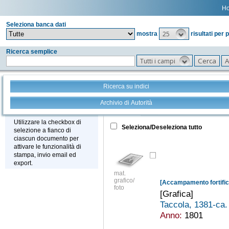
H
Seleziona banca dati
25
mostra
risultati per 
Ricerca semplice
Tutti i campi
Ricerca su indici
Archivio di Autorità
Tutto
+
Stampa - Email - Export
Utilizzare la checkbox di
Seleziona/Deseleziona tutto
selezione a fianco di
ciascun documento per
attivare le funzionalità di
stampa, invio email ed
export.
mat.
grafico/
[Accampamento fortifica
foto
[Grafica]
Taccola, 1381-ca
Anno:
1801