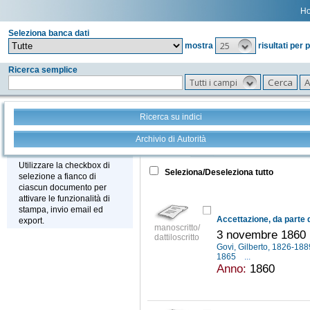
H
Seleziona banca dati
25
mostra
risultati per 
Ricerca semplice
Tutti i campi
Ricerca su indici
Archivio di Autorità
Tutto
+
Stampa - Email - Export
Utilizzare la checkbox di
Seleziona/Deseleziona tutto
selezione a fianco di
ciascun documento per
attivare le funzionalità di
stampa, invio email ed
export.
manoscritto/
3 novembre 1860
dattiloscritto
Govi, Gilberto, 1826-18
1865
...
Anno:
1860