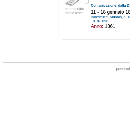
manoscritto/
11 - 18 gennaio 1
dattiloscritto
Balestrucci, Antonio, n.
1818-1898
...
Anno:
1861
powere