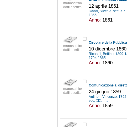
manoscritto/
12 aprile 1861
dattiloscritto
Daddi, Niccola, sec. XIX
1865
...
Anno:
1861
manoscritto/
10 dicembre 1860
dattiloscritto
Ricasoli, Bettino, 1809-
1794-1865
...
Anno:
1860
manoscritto/
24 giugno 1859
dattiloscritto
Antinori, Vincenzo, 179
sec. XIX.
...
Anno:
1859