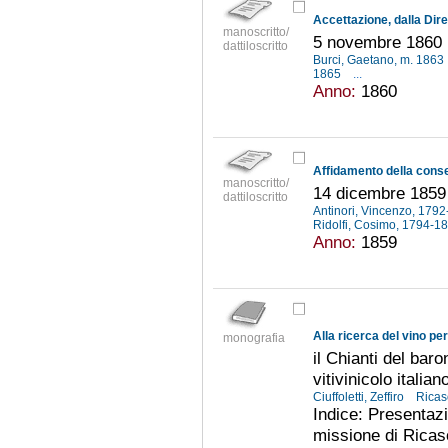
manoscritto/
5 novembre 1860
dattiloscritto
Burci, Gaetano, m. 1863
1865
...
Anno:
1860
manoscritto/
14 dicembre 1859
dattiloscritto
Antinori, Vincenzo, 179
Ridolfi, Cosimo, 1794-1
Anno:
1859
Alla ricerca del vino per
monografia
il Chianti del baro
vitivinicolo italian
Ciuffoletti, Zeffiro
Ricas
Indice: Presentaz
missione di Ricasol