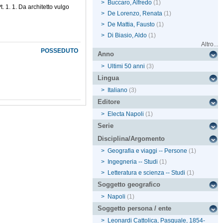
>
Buccaro, Alfredo
(1)
t. 1. 1. Da architetto vulgo
>
De Lorenzo, Renata
(1)
>
De Mattia, Fausto
(1)
>
Di Biasio, Aldo
(1)
Altro...
POSSEDUTO
Anno
>
Ultimi 50 anni
(3)
Lingua
>
Italiano
(3)
Editore
>
Electa Napoli
(1)
Serie
Disciplina/Argomento
>
Geografia e viaggi -- Persone
(1)
>
Ingegneria -- Studi
(1)
>
Letteratura e scienza -- Studi
(1)
Soggetto geografico
>
Napoli
(1)
Soggetto persona / ente
>
Leonardi Cattolica, Pasquale, 1854-