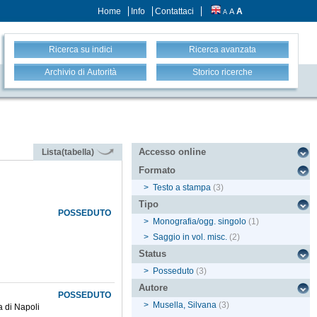
Home
Info
Contattaci
A
A
A
Ricerca su indici
Ricerca avanzata
Archivio di Autorità
Storico ricerche
Accesso online
Lista(tabella)
Formato
>
Testo a stampa
(3)
Tipo
POSSEDUTO
>
Monografia/ogg. singolo
(1)
>
Saggio in vol. misc.
(2)
Status
>
Posseduto
(3)
Autore
POSSEDUTO
>
Musella, Silvana
(3)
a di Napoli