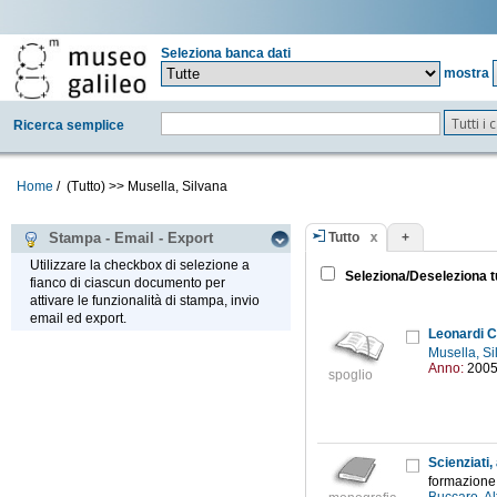
Seleziona banca dati
mostra
Tutti i
Ricerca semplice
Home
/
(Tutto)
>>
Musella, Silvana
Tutto
+
Stampa - Email - Export
Utilizzare la checkbox di selezione a
Seleziona/Deseleziona t
fianco di ciascun documento per
attivare le funzionalità di stampa, invio
email ed export.
Leonardi C
Musella, S
Anno:
200
spoglio
Scienziati, 
formazione 