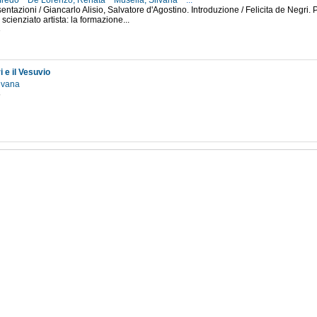
lfredo
De Lorenzo, Renata
Musella, Silvana
...
entazioni / Giancarlo Alisio, Salvatore d'Agostino. Introduzione / Felicita de Negri. P
scienziato artista: la formazione...
3
i e il Vesuvio
ilvana
5