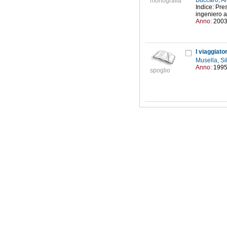
Buccaro, A
monografia
Indice: Pres
ingeniero a 
Anno:
200
I viaggiator
Musella, S
Anno:
199
spoglio