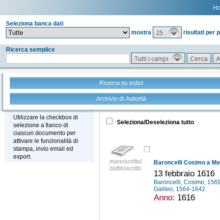
H
Seleziona banca dati
25
mostra
risultati per 
Ricerca semplice
Tutti i campi
Ricerca su indici
Archivio di Autorità
Tutto
+
Stampa - Email - Export
Utilizzare la checkbox di
Seleziona/Deseleziona tutto
selezione a fianco di
ciascun documento per
attivare le funzionalità di
stampa, invio email ed
export.
manoscritto/
Baroncelli Cosimo a Med
dattiloscritto
13 febbraio 1616
Baroncelli, Cosimo, 15
Galileo, 1564-1642
Anno:
1616