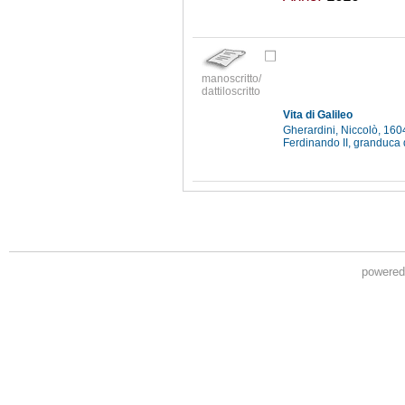
manoscritto/
dattiloscritto
Vita di Galileo
Gherardini, Niccolò, 16
Ferdinando II, granduca
powere