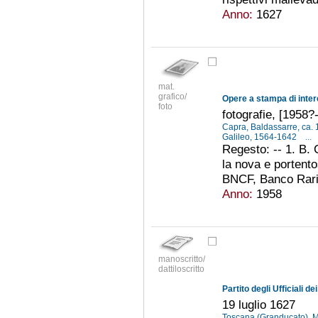
Anno:
1627
mat.
grafico/
Opere a stampa di inter
foto
fotografie, [1958?
Capra, Baldassarre, ca
Galileo, 1564-1642
...
Regesto: -- 1. B.
la nova e portento
BNCF, Banco Rari 1
Anno:
1958
manoscritto/
dattiloscritto
19 luglio 1627
Toscana (Granducato). Ma