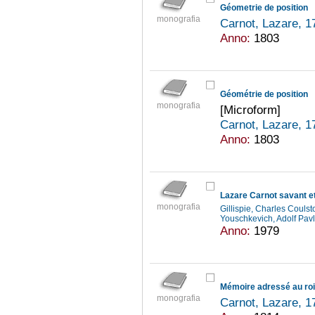
Géometrie de position
monografia
Carnot, Lazare, 
Anno:
1803
Géométrie de position
monografia
[Microform]
Carnot, Lazare, 
Anno:
1803
monografia
Gillispie, Charles Coul
Youschkevich, Adolf Pav
Anno:
1979
Mémoire adressé au roi 
monografia
Carnot, Lazare, 