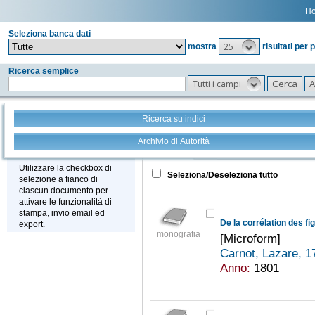
H
Seleziona banca dati
25
mostra
risultati per 
Ricerca semplice
Tutti i campi
Ricerca su indici
Archivio di Autorità
Tutto
+
Stampa - Email - Export
Utilizzare la checkbox di
Seleziona/Deseleziona tutto
selezione a fianco di
ciascun documento per
attivare le funzionalità di
stampa, invio email ed
De la corrélation des f
export.
monografia
[Microform]
Carnot, Lazare, 
Anno:
1801