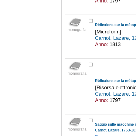
Anno:
1797
Réflexions sur la métap
monografia
[Microform]
Carnot, Lazare, 
Anno:
1813
monografia
Réflexions sur la métap
[Risorsa elettroni
Carnot, Lazare, 
Anno:
1797
Saggio sulle macchine 
monografia
Carnot, Lazare, 1753-1
...