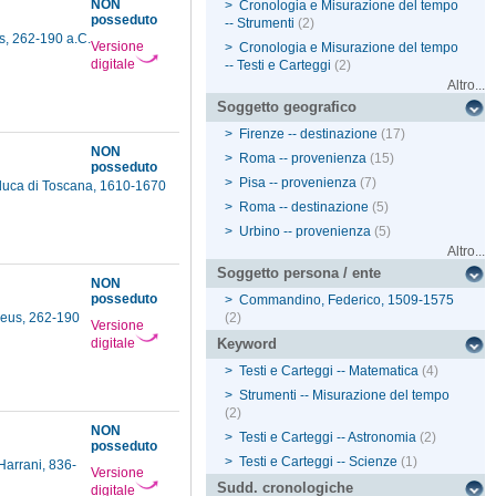
NON
>
Cronologia e Misurazione del tempo
posseduto
-- Strumenti
(2)
s, 262-190 a.C.
Versione
>
Cronologia e Misurazione del tempo
digitale
-- Testi e Carteggi
(2)
Altro...
Soggetto geografico
>
Firenze -- destinazione
(17)
NON
>
Roma -- provenienza
(15)
posseduto
>
Pisa -- provenienza
(7)
nduca di Toscana, 1610-1670
>
Roma -- destinazione
(5)
>
Urbino -- provenienza
(5)
Altro...
Soggetto persona / ente
NON
posseduto
>
Commandino, Federico, 1509-1575
aeus, 262-190
(2)
Versione
digitale
Keyword
>
Testi e Carteggi -- Matematica
(4)
>
Strumenti -- Misurazione del tempo
(2)
NON
>
Testi e Carteggi -- Astronomia
(2)
posseduto
>
Testi e Carteggi -- Scienze
(1)
Harrani, 836-
Versione
Sudd. cronologiche
digitale