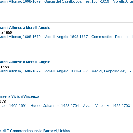
ovanni Alfonso, 1608-1679
Garcia del Castillo, Joannes, 1584-1659
Morelli, Ang
8
vanni Alfonso a Morelli Angelo
re 1658
ovanni Alfonso, 1608-1679
Morelli, Angelo, 1608-1687
Commandino, Federico, 
8
vanni Alfonso a Morelli Angelo
 1658
ovanni Alfonso, 1608-1679
Morelli, Angelo, 1608-1687
Medici, Leopoldo de', 1
8
smael a Viviani Vincenzo
1678
Ismael, 1605-1691
Hudde, Johannes, 1628-1704
Viviani, Vincenzo, 1622-1703
8
e di F. Commandino in via Barocci, Urbino