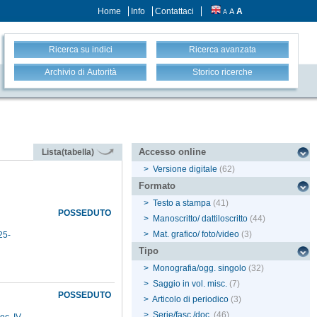
Home
Info
Contattaci
A
A
A
Ricerca su indici
Ricerca avanzata
Archivio di Autorità
Storico ricerche
Accesso online
Lista(tabella)
>
Versione digitale
(62)
Formato
>
Testo a stampa
(41)
POSSEDUTO
>
Manoscritto/ dattiloscritto
(44)
>
Mat. grafico/ foto/video
(3)
25-
Tipo
>
Monografia/ogg. singolo
(32)
>
Saggio in vol. misc.
(7)
POSSEDUTO
>
Articolo di periodico
(3)
>
Serie/fasc./doc.
(46)