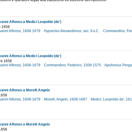
roblemi e questioni legati alla traduzione ed edizione dell'Apollonio
8
vanni Alfonso a Medici Leopoldo (de')
e 1658
ovanni Alfonso, 1608-1679
Hypsicles Alexandrinus, sec. II a.C.
Commandino, Fed
8
vanni Alfonso a Medici Leopoldo (de')
re 1658
ovanni Alfonso, 1608-1679
Commandino, Federico, 1509-1575
Apollonius Perga
8
vanni Alfonso a Morelli Angelo
 1658
ovanni Alfonso, 1608-1679
Morelli, Angelo, 1608-1687
Medici, Leopoldo de', 1
8
vanni Alfonso a Morelli Angelo
 1658