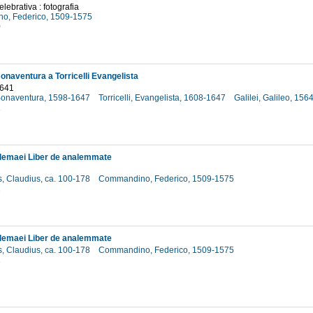
elebrativa : fotografia
o, Federico, 1509-1575
0
onaventura a Torricelli Evangelista
1641
 Bonaventura, 1598-1647
Torricelli, Evangelista, 1608-1647
Galilei, Galileo, 15
1
olemaei Liber de analemmate
, Claudius, ca. 100-178
Commandino, Federico, 1509-1575
2
olemaei Liber de analemmate
, Claudius, ca. 100-178
Commandino, Federico, 1509-1575
2