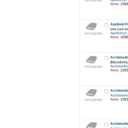
Apollonius
monografia
Anno:
156
Apollonii P
una cum lem
Apollonius
monografia
Anno:
169
Archimedis
[Microform]
Archimedes
monografia
Anno:
156
Archimedis
Archimedes
Anno:
156
monografia
Archimedis