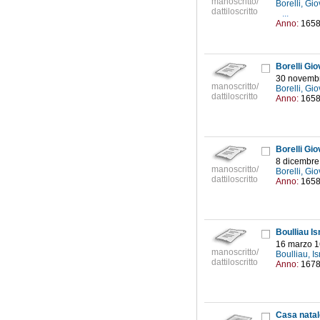
manoscritto/
Borelli, Gi
dattiloscritto
...
Anno:
165
Borelli Gio
30 novemb
manoscritto/
Borelli, Gi
dattiloscritto
Anno:
165
Borelli Gio
8 dicembre
manoscritto/
Borelli, Gi
dattiloscritto
Anno:
165
Boulliau I
16 marzo 
manoscritto/
Boulliau, 
dattiloscritto
Anno:
167
Casa natal