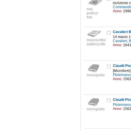
iscrizione c
Commandin
mat.
Anno:
199
grafico/
foto
Cavalieri B
14 marzo 
manoscritto/
Cavalieri,
dattiloscritto
Anno:
164
Claudii Pt
[Microform]
Ptolemaeus
monografia
Anno:
156
Claudii Pt
Ptolemaeus
Anno:
156
monografia