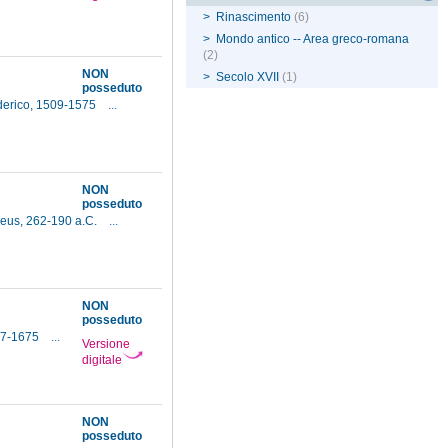
>
Rinascimento
(6)
>
Mondo antico -- Area greco-romana
(2)
NON
>
Secolo XVII
(1)
posseduto
erico, 1509-1575
...
NON
posseduto
eus, 262-190 a.C.
...
NON
posseduto
617-1675
...
Versione
digitale
NON
posseduto