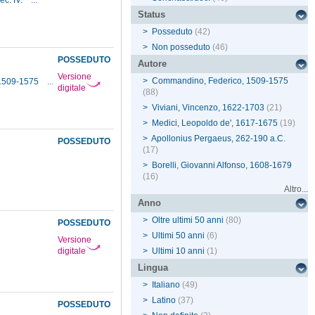
ec. IV.
...
Status
>
Posseduto
(42)
>
Non posseduto
(46)
POSSEDUTO
Autore
Versione
>
Commandino, Federico, 1509-1575
 1509-1575
...
digitale
(88)
>
Viviani, Vincenzo, 1622-1703
(21)
>
Medici, Leopoldo de', 1617-1675
(19)
>
Apollonius Pergaeus, 262-190 a.C.
POSSEDUTO
(17)
>
Borelli, Giovanni Alfonso, 1608-1679
(16)
Altro...
Anno
>
Oltre ultimi 50 anni
(80)
POSSEDUTO
>
Ultimi 50 anni
(6)
Versione
digitale
>
Ultimi 10 anni
(1)
Lingua
>
Italiano
(49)
>
Latino
(37)
POSSEDUTO