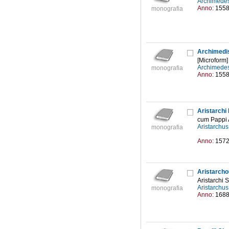
Archimedes
Anno:
155
monografia
Archimedis
[Microform]
Archimedes
monografia
Anno:
155
Aristarchi 
cum Pappi 
Aristarchu
monografia
Anno:
157
Aristarcho
Aristarchi 
Aristarchu
monografia
Anno:
168