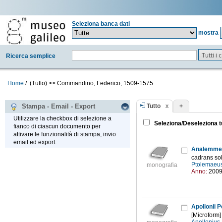
Seleziona banca dati
mostra
Tutti i
Ricerca semplice
Home
/
(Tutto)
>>
Commandino, Federico, 1509-1575
Tutto
+
Stampa - Email - Export
Utilizzare la checkbox di selezione a
Seleziona/Deseleziona t
fianco di ciascun documento per
attivare le funzionalità di stampa, invio
email ed export.
Analemme
cadrans sol
Ptolemaeus
monografia
Anno:
200
Apollonii P
[Microform]