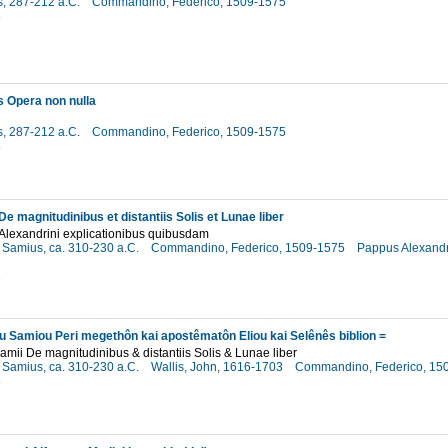
, 287-212 a.C.
Commandino, Federico, 1509-1575
8
 Opera non nulla
, 287-212 a.C.
Commandino, Federico, 1509-1575
8
De magnitudinibus et distantiis Solis et Lunae liber
Alexandrini explicationibus quibusdam
s Samius, ca. 310-230 a.C.
Commandino, Federico, 1509-1575
Pappus Alexandrin
2
u Samiou Peri megethôn kai apostêmatôn Eliou kai Selênês biblion =
Samii De magnitudinibus & distantiis Solis & Lunae liber
s Samius, ca. 310-230 a.C.
Wallis, John, 1616-1703
Commandino, Federico, 15
8