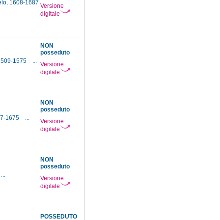
elo, 1608-1687
Versione
digitale
NON
posseduto
1509-1575
...
Versione
digitale
NON
posseduto
617-1675
...
Versione
digitale
NON
posseduto
...
Versione
digitale
POSSEDUTO