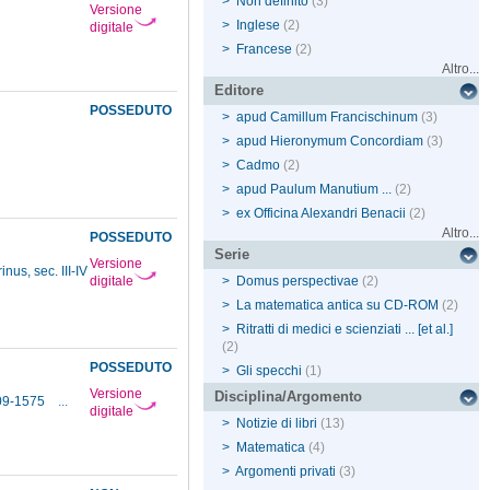
>
Non definito
(3)
Versione
>
Inglese
(2)
digitale
>
Francese
(2)
Altro...
Editore
POSSEDUTO
>
apud Camillum Francischinum
(3)
>
apud Hieronymum Concordiam
(3)
>
Cadmo
(2)
>
apud Paulum Manutium ...
(2)
>
ex Officina Alexandri Benacii
(2)
Altro...
POSSEDUTO
Serie
Versione
us, sec. III-IV
digitale
>
Domus perspectivae
(2)
>
La matematica antica su CD-ROM
(2)
>
Ritratti di medici e scienziati ... [et al.]
(2)
POSSEDUTO
>
Gli specchi
(1)
Versione
Disciplina/Argomento
09-1575
...
digitale
>
Notizie di libri
(13)
>
Matematica
(4)
>
Argomenti privati
(3)