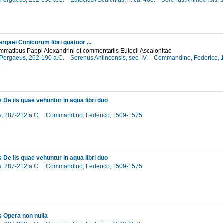
 Pergaeus, 262-190 a.C.
Eutocius Ascalonius, n. ca. 480.
Serenus Antinoensis, s
6
ergaei Conicorum libri quatuor ...
matibus Pappi Alexandrini et commentariis Eutocii Ascalonitae
 Pergaeus, 262-190 a.C.
Serenus Antinoensis, sec. IV.
Commandino, Federico,
6
 De iis quae vehuntur in aqua libri duo
, 287-212 a.C.
Commandino, Federico, 1509-1575
5
 De iis quae vehuntur in aqua libri duo
, 287-212 a.C.
Commandino, Federico, 1509-1575
5
 Opera non nulla