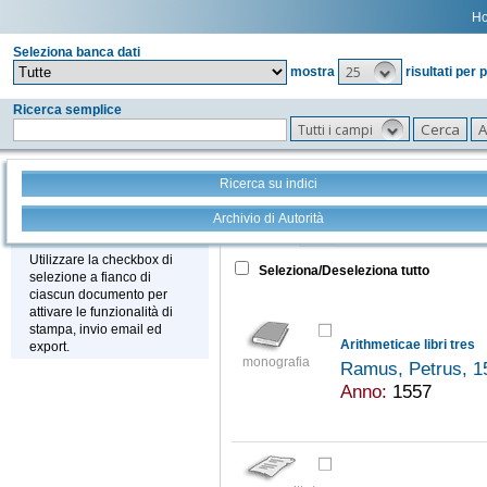
H
Seleziona banca dati
25
mostra
risultati per 
Ricerca semplice
Tutti i campi
Ricerca su indici
Archivio di Autorità
Tutto
+
Stampa - Email - Export
Utilizzare la checkbox di
Seleziona/Deseleziona tutto
selezione a fianco di
ciascun documento per
attivare le funzionalità di
stampa, invio email ed
Arithmeticae libri tres
export.
monografia
Ramus, Petrus, 
Anno:
1557