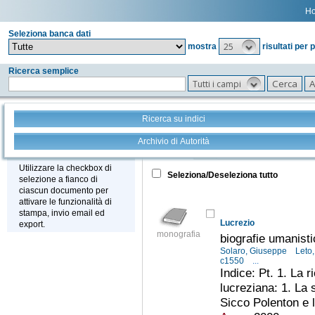
H
Seleziona banca dati
25
mostra
risultati per 
Ricerca semplice
Tutti i campi
Ricerca su indici
Archivio di Autorità
Tutto
+
Stampa - Email - Export
Utilizzare la checkbox di
Seleziona/Deseleziona tutto
selezione a fianco di
ciascun documento per
attivare le funzionalità di
stampa, invio email ed
Lucrezio
export.
monografia
biografie umanist
Solaro, Giuseppe
Leto
c1550
...
Indice: Pt. 1. La 
lucreziana: 1. La 
Sicco Polenton e l