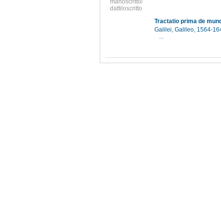
manoscritto/
dattiloscritto
Tractatio prima de mun
Galilei, Galileo, 1564-1
...