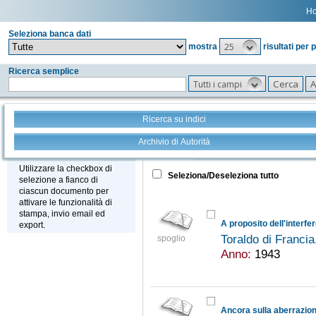
H
Seleziona banca dati
25
mostra
risultati per 
Ricerca semplice
Tutti i campi
Ricerca su indici
Archivio di Autorità
Tutto
+
Stampa - Email - Export
Utilizzare la checkbox di
Seleziona/Deseleziona tutto
selezione a fianco di
ciascun documento per
attivare le funzionalità di
stampa, invio email ed
A proposito dell'interfer
export.
Toraldo di Franci
spoglio
Anno:
1943
Ancora sulla aberrazione 