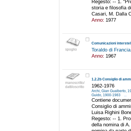
Regesto: -- 1. "Pr
storia e filosofia 
Casari, M. Dalla C
Anno:
1977
Comunicazioni interstel
Toraldo di Franci
spoglio
Anno:
1967
manoscritto/
1962-1976
dattiloscritto
Archi, Gian Gualberto, 
Guido, 1900-1983
...
Contiene document
Consiglio di ammin
Luisa Righini Bone
Regesto: -- 1. Pr
della nomina di A. 
nomina da parte de