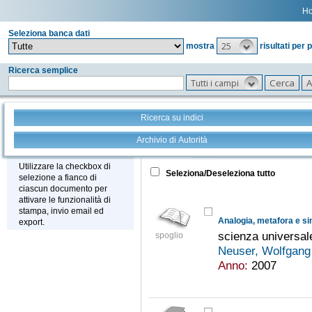
H
Seleziona banca dati
25
mostra
risultati per 
Ricerca semplice
Tutti i campi
Ricerca su indici
Archivio di Autorità
Tutto
+
Stampa - Email - Export
Utilizzare la checkbox di
Seleziona/Deseleziona tutto
selezione a fianco di
ciascun documento per
attivare le funzionalità di
stampa, invio email ed
Analogia, metafora e si
export.
scienza universale
spoglio
Neuser, Wolfgan
Anno:
2007