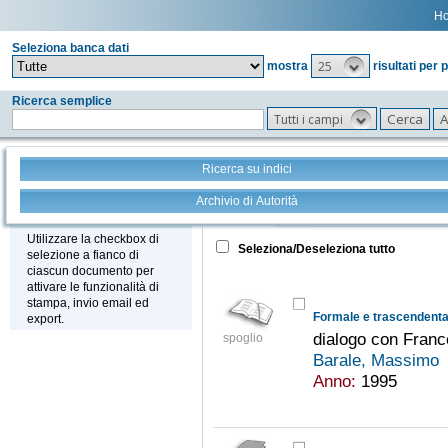
H
Seleziona banca dati
25
mostra
risultati per 
Ricerca semplice
Tutti i campi
Ricerca su indici
Archivio di Autorità
Tutto
+
Stampa - Email - Export
Utilizzare la checkbox di
Seleziona/Deseleziona tutto
selezione a fianco di
ciascun documento per
attivare le funzionalità di
stampa, invio email ed
Formale e trascendenta
export.
dialogo con Fran
spoglio
Barale, Massimo
Anno:
1995