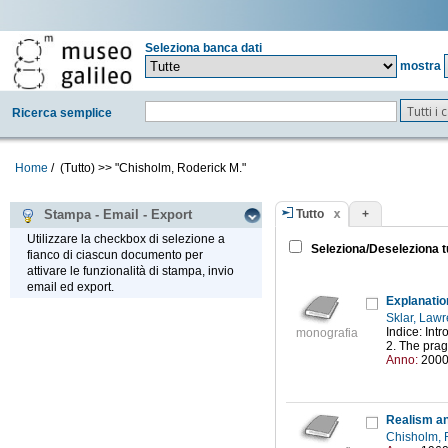
Seleziona banca dati
mostra
Tutti i
Ricerca semplice
Home
/
(Tutto)
>>
"Chisholm, Roderick M."
Tutto
+
Stampa - Email - Export
Utilizzare la checkbox di selezione a
Seleziona/Deseleziona t
fianco di ciascun documento per
attivare le funzionalità di stampa, invio
email ed export.
Explanatio
Sklar, Law
Indice: Int
monografia
2. The prag
Anno:
200
Realism a
Chisholm, 