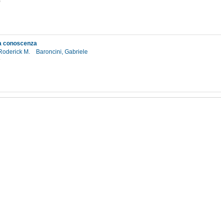
0
la conoscenza
Roderick M.
Baroncini, Gabriele
8