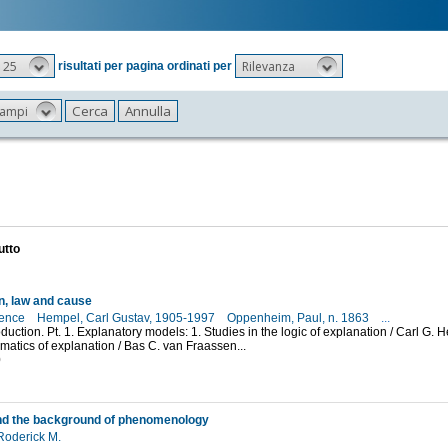
25
Rilevanza
risultati per pagina ordinati per
 campi
utto
n, law and cause
rence
Hempel, Carl Gustav, 1905-1997
Oppenheim, Paul, n. 1863
...
roduction. Pt. 1. Explanatory models: 1. Studies in the logic of explanation / Carl
matics of explanation / Bas C. van Fraassen...
0
nd the background of phenomenology
Roderick M.