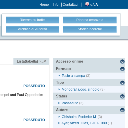
Home
Info
Contattaci
A
A
A
Ricerca su indici
Ricerca avanzata
Archivio di Autorità
Storico ricerche
Accesso online
Lista(tabella)
Formato
>
Testo a stampa
(3)
Tipo
POSSEDUTO
>
Monografia/ogg. singolo
(3)
 G. Hempel and Paul Oppenheim
Status
>
Posseduto
(3)
Autore
>
Chisholm, Roderick M.
(3)
POSSEDUTO
>
Ayer, Alfred Jules, 1910-1989
(1)