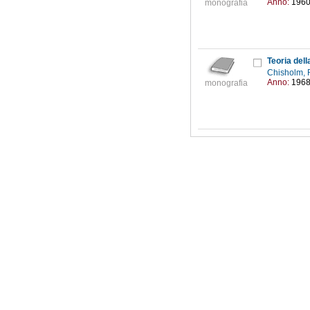
Anno:
196
monografia
Teoria del
Chisholm, 
Anno:
196
monografia