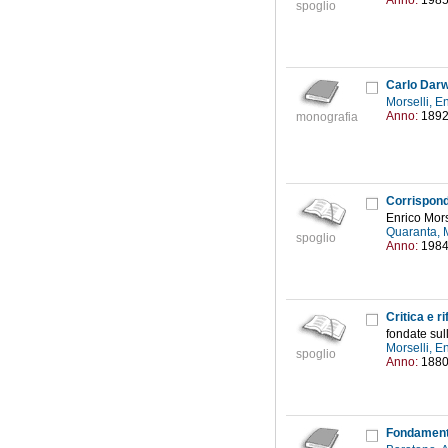
Anno:
198
spoglio
Carlo Darwi
Morselli, 
Anno:
189
monografia
Corrisponde
Enrico Mors
Quaranta, 
spoglio
Anno:
198
Critica e r
fondate sull
Morselli, 
spoglio
Anno:
188
Fondamenti