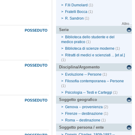
>
F.lli Dumolard
(1)
>
Fratelli Bocca
(1)
>
R. Sandron
(1)
Altro...
Serie
POSSEDUTO
>
Biblioteca dello studente e del
medico pratico
(1)
>
Biblioteca di scienze moderne
(1)
>
Ritratti di medici e scienziati ... [et al.]
(1)
POSSEDUTO
Disciplina/Argomento
>
Evoluzione -- Persone
(1)
>
Filosofia contemporanea -- Persone
(1)
>
Psicologia -- Testi e Carteggi
(1)
Soggetto geografico
POSSEDUTO
>
Genova -- provenienza
(2)
>
Firenze -- destinazione
(1)
>
Roma -- destinazione
(1)
Soggetto persona / ente
>
Darwin, Charles, 1809-1882 --