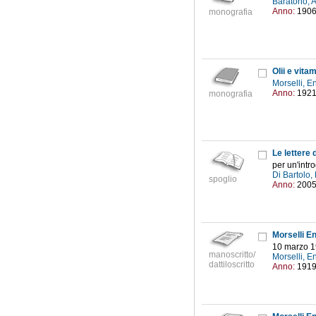
Baratono, 
Anno:
190
monografia
Olii e vita
Morselli, 
Anno:
192
monografia
Le lettere 
per un'intr
Di Bartolo,
spoglio
Anno:
200
Morselli E
10 marzo 
manoscritto/
Morselli, 
dattiloscritto
Anno:
191