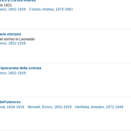
nrico a Corsini Andrea
re 1921
Enrico, 1852-1929
Corsini, Andrea, 1875-1961
1
ario vinciano
el sorriso in Leonardo
Enrico, 1852-1929
9
 bancarotta della scienza
Enrico, 1852-1929
5
dell'universo
rnst, 1834-1919
Morselli, Enrico, 1852-1929
Herlitzka, Amedeo, 1872-1949
4