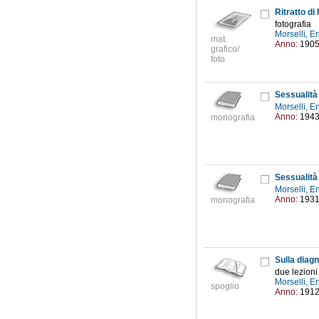
Ritratto di
fotografia
Morselli, 
mat.
Anno:
190
grafico/
foto
Sessualità 
Morselli, 
Anno:
194
monografia
Sessualità 
Morselli, 
Anno:
193
monografia
Sulla diagn
due lezioni
Morselli, 
spoglio
Anno:
191