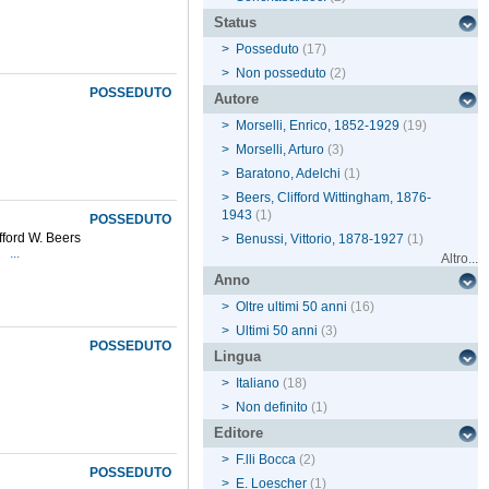
Status
>
Posseduto
(17)
>
Non posseduto
(2)
POSSEDUTO
Autore
>
Morselli, Enrico, 1852-1929
(19)
>
Morselli, Arturo
(3)
>
Baratono, Adelchi
(1)
>
Beers, Clifford Wittingham, 1876-
1943
(1)
POSSEDUTO
fford W. Beers
>
Benussi, Vittorio, 1878-1927
(1)
...
Altro...
Anno
>
Oltre ultimi 50 anni
(16)
>
Ultimi 50 anni
(3)
POSSEDUTO
Lingua
>
Italiano
(18)
>
Non definito
(1)
Editore
>
F.lli Bocca
(2)
POSSEDUTO
>
E. Loescher
(1)