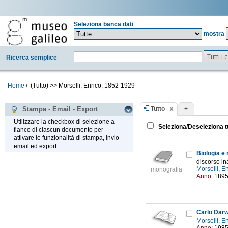
Seleziona banca dati
mostra
Tutti i
Ricerca semplice
Home
/
(Tutto)
>>
Morselli, Enrico, 1852-1929
Tutto
+
Stampa - Email - Export
Utilizzare la checkbox di selezione a
Seleziona/Deseleziona t
fianco di ciascun documento per
attivare le funzionalità di stampa, invio
email ed export.
Biologia e 
discorso i
Morselli, 
monografia
Anno:
189
Carlo Darw
Morselli, 