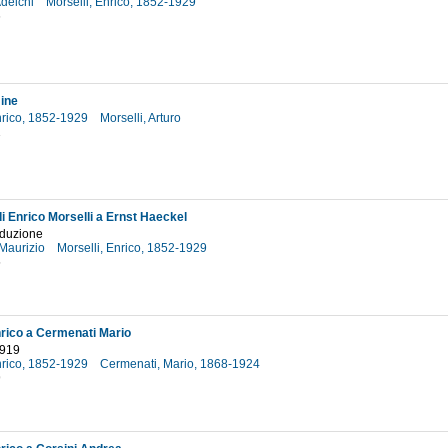
Adelchi
Morselli, Enrico, 1852-1929
6
mine
Enrico, 1852-1929
Morselli, Arturo
1
di Enrico Morselli a Ernst Haeckel
oduzione
 Maurizio
Morselli, Enrico, 1852-1929
5
nrico a Cermenati Mario
1919
Enrico, 1852-1929
Cermenati, Mario, 1868-1924
9