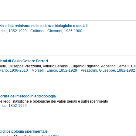
5
n e il darwinismo nelle scienze biologiche e sociali
Enrico, 1852-1929
Cattaneo, Giovanni, 1935-1900
2
nti di Giulio Cesare Ferrari
elli, Giuseppe Prezzolini, Vittorio Benussi, Eugenio Rignano, Agostino Gemelli, Cli
Mario, 1936-2010
Morselli, Enrico, 1852-1929
Prezzolini, Giuseppe, 1882-1982
4
iforma del metodo in antropologia
e leggi statistiche e biologiche dei valori seriali e sull'esperimento
Enrico, 1852-1929
0
 di psicologia sperimentale