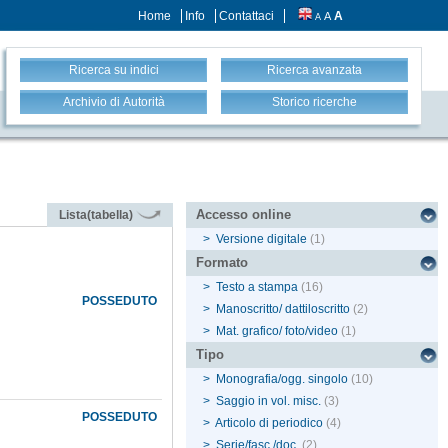
Home
Info
Contattaci
A
A
A
Ricerca su indici
Ricerca avanzata
Archivio di Autorità
Storico ricerche
Accesso online
Lista(tabella)
>
Versione digitale
(1)
Formato
>
Testo a stampa
(16)
POSSEDUTO
>
Manoscritto/ dattiloscritto
(2)
>
Mat. grafico/ foto/video
(1)
Tipo
>
Monografia/ogg. singolo
(10)
>
Saggio in vol. misc.
(3)
POSSEDUTO
>
Articolo di periodico
(4)
>
Serie/fasc./doc.
(2)