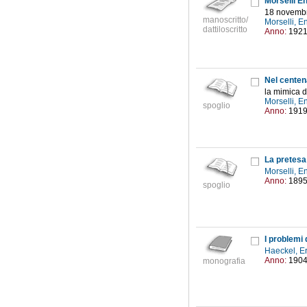
Morselli E
18 novemb
manoscritto/
Morselli, 
dattiloscritto
Anno:
192
Nel centen
la mimica d
Morselli, 
spoglio
Anno:
191
La pretesa
Morselli, 
Anno:
189
spoglio
I problemi 
Haeckel, E
Anno:
190
monografia