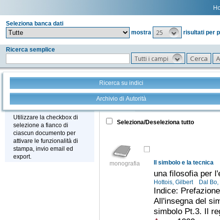
H
Seleziona banca dati
25
mostra
risultati per 
Ricerca semplice
Tutti i campi
Ricerca su indici
Archivio di Autorità
Tutto
+
Stampa - Email - Export
Utilizzare la checkbox di
Seleziona/Deseleziona tutto
selezione a fianco di
ciascun documento per
attivare le funzionalità di
stampa, invio email ed
export.
Il simbolo e la tecnica
monografia
una filosofia per l
Hottois, Gilbert
Dal Bo,
Indice: Prefazione
All'insegna del sim
simbolo Pt.3. Il r