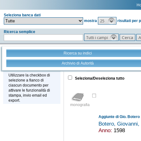
H
Seleziona banca dati
25
mostra
risultati per 
Ricerca semplice
Tutti i campi
Ricerca su indici
Archivio di Autorità
Tutto
+
Stampa - Email - Export
Utilizzare la checkbox di
Seleziona/Deseleziona tutto
selezione a fianco di
ciascun documento per
attivare le funzionalità di
stampa, invio email ed
export.
monografia
Botero, Giovanni
Anno:
1598