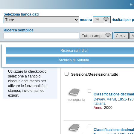
H
Seleziona banca dati
25
mostra
risultati per 
Ricerca semplice
Tutti i campi
Ricerca su indici
Archivio di Autorità
Tutto
+
Stampa - Email - Export
Utilizzare la checkbox di
Seleziona/Deseleziona tutto
selezione a fianco di
ciascun documento per
attivare le funzionalità di
stampa, invio email ed
Classificazione decima
export.
Dewey, Melvil, 1851-19
monografia
italiana
Anno:
2000
Classificazione decima