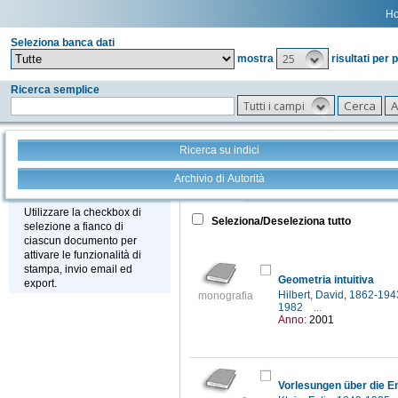
H
Seleziona banca dati
25
mostra
risultati per 
Ricerca semplice
Tutti i campi
Ricerca su indici
Archivio di Autorità
Tutto
+
Stampa - Email - Export
Utilizzare la checkbox di
Seleziona/Deseleziona tutto
selezione a fianco di
ciascun documento per
attivare le funzionalità di
stampa, invio email ed
Geometria intuitiva
export.
Hilbert, David, 1862-19
monografia
1982
...
Anno:
2001