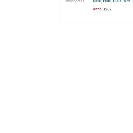
Klein, Felix, 1849-1925
monografia
...
Anno:
1967