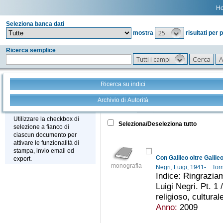
H
Seleziona banca dati
25
mostra
risultati per 
Ricerca semplice
Tutti i campi
Ricerca su indici
Archivio di Autorità
Tutto
+
Stampa - Email - Export
Utilizzare la checkbox di
Seleziona/Deseleziona tutto
selezione a fianco di
ciascun documento per
attivare le funzionalità di
stampa, invio email ed
Con Galileo oltre Galile
export.
monografia
Negri, Luigi, 1941-
Tor
Indice: Ringraziam
Luigi Negri. Pt. 1 
religioso, cultural
Anno:
2009