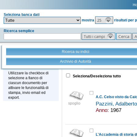
H
Seleziona banca dati
25
mostra
risultati per 
Ricerca semplice
Tutti i campi
Ricerca su indici
Archivio di Autorità
Tutto
+
Stampa - Email - Export
Utilizzare la checkbox di
Seleziona/Deseleziona tutto
selezione a fianco di
ciascun documento per
attivare le funzionalità di
stampa, invio email ed
export.
Pazzini, Adalbert
spoglio
Anno:
1967
L'Accademia di storia de