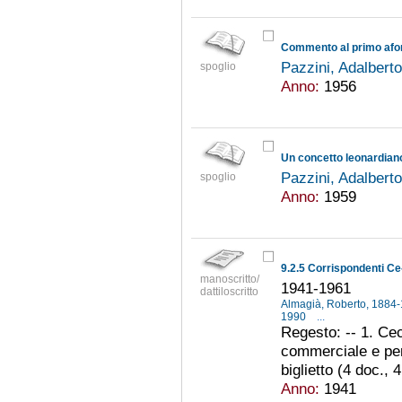
Commento al primo afor
Pazzini, Adalbert
spoglio
Anno:
1956
Un concetto leonardiano
Pazzini, Adalbert
spoglio
Anno:
1959
9.2.5 Corrispondenti C
manoscritto/
1941-1961
dattiloscritto
Almagià, Roberto, 1884
1990
...
Regesto: -- 1. Cecc
commerciale e per 
biglietto (4 doc., 
Anno:
1941