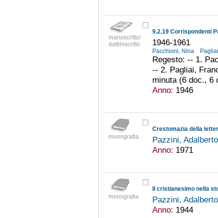
9.2.19 Corrispondenti P
manoscritto/
1946-1961
dattiloscritto
Pacchioni, Nina
Paglia
Regesto: -- 1. Pac
-- 2. Pagliai, Fra
minuta (6 doc., 6 c
Anno:
1946
monografia
Pazzini, Adalbert
Anno:
1971
Il cristianesimo nella s
monografia
Pazzini, Adalbert
Anno:
1944