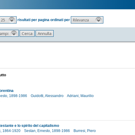
25
Rilevanza
risultati per pagina ordinati per
 campi
utto
orentina
nesto, 1898-1986
Guidotti, Alessandro
Adriani, Maurilio
2
testante e lo spirito del capitalismo
x, 1864-1920
Sestan, Ernesto, 1898-1986
Burresi, Piero