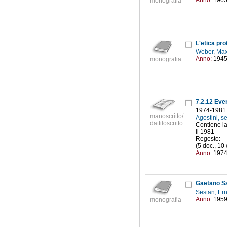
Anno:
196
monografia
L'etica pro
Weber, Ma
Anno:
194
monografia
7.2.12 Even
1974-1981
manoscritto/
Agostini, s
dattiloscritto
Contiene la
il 1981
Regesto: --
(5 doc., 10 
Anno:
197
Gaetano S
Sestan, Er
Anno:
195
monografia