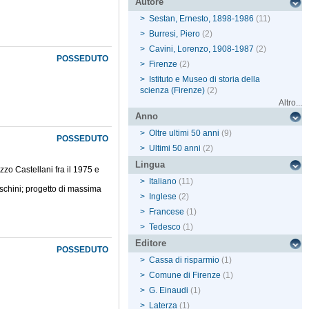
Autore
>
Sestan, Ernesto, 1898-1986
(11)
>
Burresi, Piero
(2)
>
Cavini, Lorenzo, 1908-1987
(2)
POSSEDUTO
>
Firenze
(2)
>
Istituto e Museo di storia della
scienza (Firenze)
(2)
Altro...
Anno
>
Oltre ultimi 50 anni
(9)
POSSEDUTO
>
Ultimi 50 anni
(2)
Lingua
zo Castellani fra il 1975 e
>
Italiano
(11)
schini; progetto di massima
>
Inglese
(2)
>
Francese
(1)
>
Tedesco
(1)
Editore
POSSEDUTO
>
Cassa di risparmio
(1)
>
Comune di Firenze
(1)
>
G. Einaudi
(1)
>
Laterza
(1)