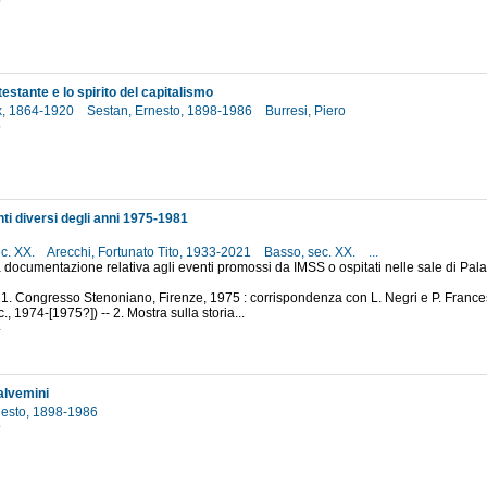
5
testante e lo spirito del capitalismo
x, 1864-1920
Sestan, Ernesto, 1898-1986
Burresi, Piero
5
ti diversi degli anni 1975-1981
ec. XX.
Arecchi, Fortunato Tito, 1933-2021
Basso, sec. XX.
...
 documentazione relativa agli eventi promossi da IMSS o ospitati nelle sale di Palaz
 1. Congresso Stenoniano, Firenze, 1975 : corrispondenza con L. Negri e P. France
c., 1974-[1975?]) -- 2. Mostra sulla storia...
4
alvemini
nesto, 1898-1986
9