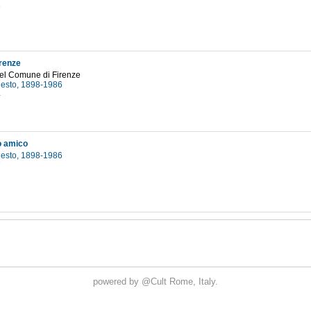
1
irenze
del Comune di Firenze
nesto, 1898-1986
4
o amico
nesto, 1898-1986
7
powered by
@Cult
Rome, Italy.