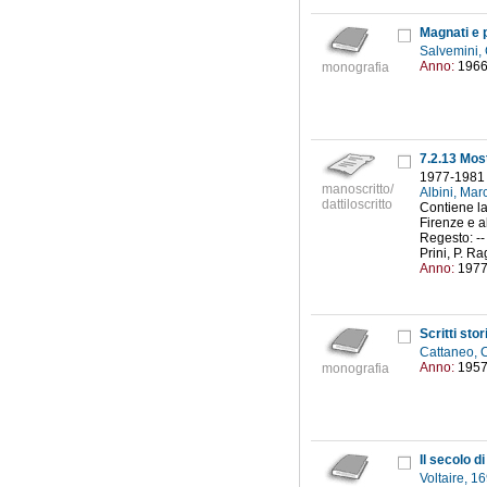
Magnati e p
Salvemini,
Anno:
196
monografia
7.2.13 Most
1977-1981
manoscritto/
Albini, Mar
dattiloscritto
Contiene la
Firenze e a
Regesto: -- 
Prini, P. Ra
Anno:
197
Scritti stor
Cattaneo, 
Anno:
195
monografia
Il secolo di
Voltaire, 