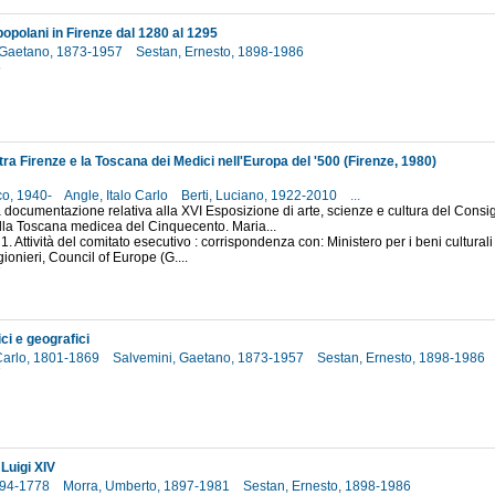
opolani in Firenze dal 1280 al 1295
 Gaetano, 1873-1957
Sestan, Ernesto, 1898-1986
6
ra Firenze e la Toscana dei Medici nell'Europa del '500 (Firenze, 1980)
co, 1940-
Angle, Italo Carlo
Berti, Luciano, 1922-2010
...
 documentazione relativa alla XVI Esposizione di arte, scienze e cultura del Consi
lla Toscana medicea del Cinquecento. Maria...
1. Attività del comitato esecutivo : corrispondenza con: Ministero per i beni culturali 
gionieri, Council of Europe (G....
7
ici e geografici
Carlo, 1801-1869
Salvemini, Gaetano, 1873-1957
Sestan, Ernesto, 1898-1986
7
 Luigi XIV
1694-1778
Morra, Umberto, 1897-1981
Sestan, Ernesto, 1898-1986