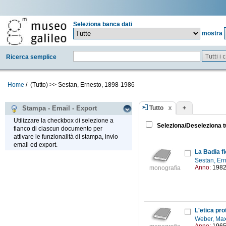
Seleziona banca dati
mostra
Tutti i
Ricerca semplice
Home
/
(Tutto)
>>
Sestan, Ernesto, 1898-1986
Tutto
+
Stampa - Email - Export
Utilizzare la checkbox di selezione a
Seleziona/Deseleziona t
fianco di ciascun documento per
attivare le funzionalità di stampa, invio
email ed export.
La Badia fi
Sestan, Er
Anno:
198
monografia
L'etica pro
Weber, Ma