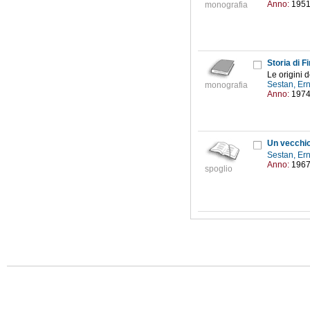
Anno:
195
monografia
Storia di F
Le origini 
Sestan, Er
monografia
Anno:
197
Un vecchi
Sestan, Er
Anno:
196
spoglio