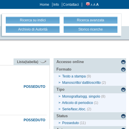
Home
Info
Contattaci
A
A
A
Ricerca su indici
Ricerca avanzata
Archivio di Autorità
Storico ricerche
Accesso online
Lista(tabella)
Formato
>
Testo a stampa
(9)
>
Manoscritto/ dattiloscritto
(2)
POSSEDUTO
Tipo
>
Monografia/ogg. singolo
(8)
>
Articolo di periodico
(1)
>
Serie/fasc./doc.
(2)
Status
POSSEDUTO
>
Posseduto
(11)