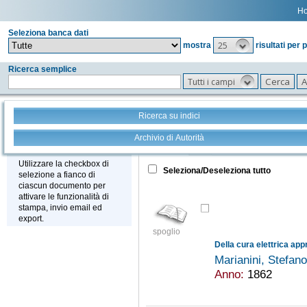
H
Seleziona banca dati
25
mostra
risultati per 
Ricerca semplice
Tutti i campi
Ricerca su indici
Archivio di Autorità
Tutto
+
Stampa - Email - Export
Utilizzare la checkbox di
Seleziona/Deseleziona tutto
selezione a fianco di
ciascun documento per
attivare le funzionalità di
stampa, invio email ed
export.
spoglio
Marianini, Stefan
Anno:
1862