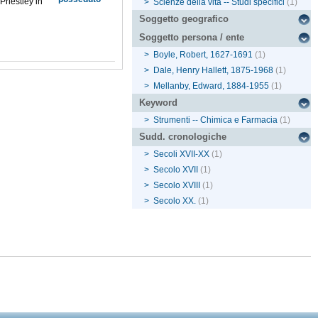
riestley in
>
Scienze della vita -- Studi specifici
(1)
Soggetto geografico
Soggetto persona / ente
>
Boyle, Robert, 1627-1691
(1)
>
Dale, Henry Hallett, 1875-1968
(1)
>
Mellanby, Edward, 1884-1955
(1)
Keyword
>
Strumenti -- Chimica e Farmacia
(1)
Sudd. cronologiche
>
Secoli XVII-XX
(1)
>
Secolo XVII
(1)
>
Secolo XVIII
(1)
>
Secolo XX.
(1)