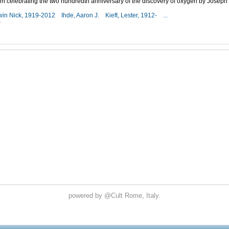
 celebrating the two hundredth anniversary of the discovery of oxygen by Joseph P
rwin Nick, 1919-2012
Ihde, Aaron J.
Kieft, Lester, 1912-
...
0
powered by
@Cult
Rome, Italy.