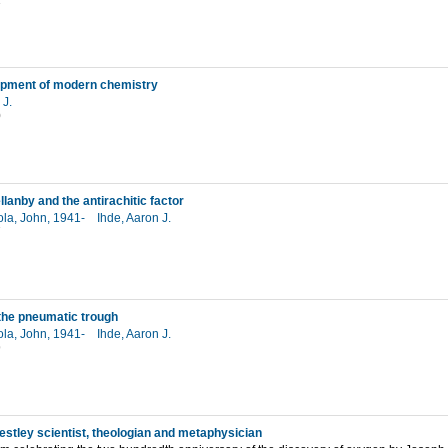
1
opment of modern chemistry
 J.
0
lanby and the antirachitic factor
la, John, 1941-
Ihde, Aaron J.
7
 the pneumatic trough
la, John, 1941-
Ihde, Aaron J.
9
estley scientist, theologian and metaphysician