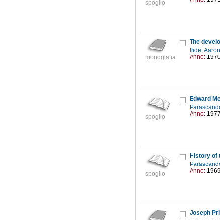
Anno:
197
spoglio
The devel
Ihde, Aaron
Anno:
197
monografia
Edward Mel
Parascando
Anno:
197
spoglio
History of
Parascando
Anno:
196
spoglio
Joseph Pri