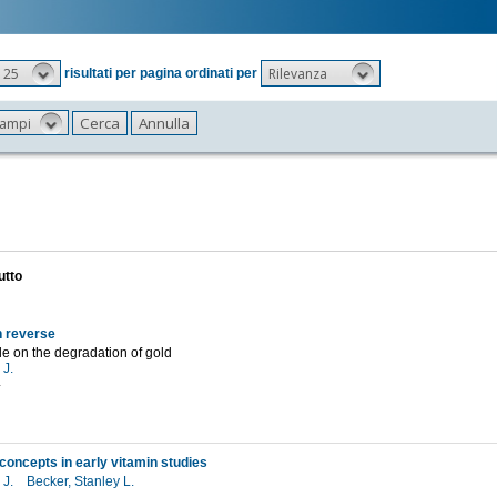
25
Rilevanza
risultati per pagina ordinati per
 campi
utto
n reverse
e on the degradation of gold
 J.
4
 concepts in early vitamin studies
 J.
Becker, Stanley L.