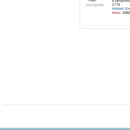
a symposium
1774
monografia
Hiebert, E
Anno:
198