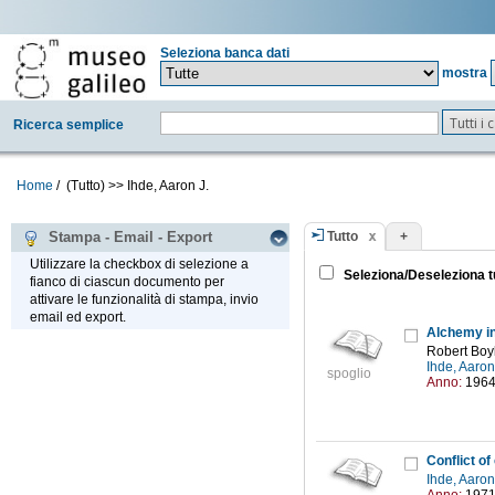
Seleziona banca dati
mostra
Tutti i
Ricerca semplice
Home
/
(Tutto)
>>
Ihde, Aaron J.
Tutto
+
Stampa - Email - Export
Utilizzare la checkbox di selezione a
Seleziona/Deseleziona t
fianco di ciascun documento per
attivare le funzionalità di stampa, invio
email ed export.
Alchemy i
Robert Boyl
Ihde, Aaron
spoglio
Anno:
196
Conflict of
Ihde, Aaron