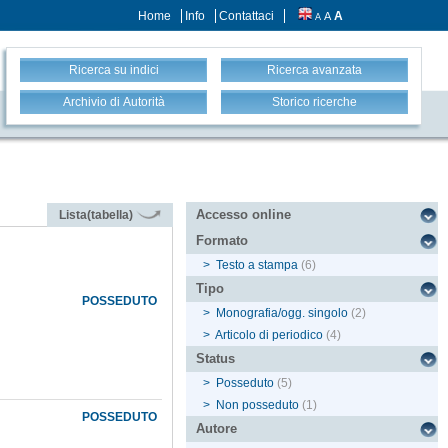
Home
Info
Contattaci
A
A
A
Ricerca su indici
Ricerca avanzata
Archivio di Autorità
Storico ricerche
Accesso online
Lista(tabella)
Formato
>
Testo a stampa
(6)
Tipo
POSSEDUTO
>
Monografia/ogg. singolo
(2)
>
Articolo di periodico
(4)
Status
>
Posseduto
(5)
>
Non posseduto
(1)
POSSEDUTO
Autore