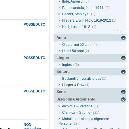
>
Ihde, Aaron J.
(6)
>
Parascandola, John, 1941-
(2)
>
Becker, Stanley L.
(1)
>
Hiebert, Erwin Nick, 1919-2012
(1)
POSSEDUTO
>
Kieft, Lester, 1912-
(1)
Altro...
Anno
>
Oltre ultimi 50 anni
(4)
>
Ultimi 50 anni
(2)
Lingua
POSSEDUTO
>
Inglese
(6)
Editore
>
Bucknell university press
(1)
>
Harper & Row
(1)
POSSEDUTO
Serie
Disciplina/Argomento
>
Alchimia -- Persone
(1)
>
Chimica -- Strumenti
(1)
>
Malattie del sistema digerente --
Persone
(1)
NON
posseduto